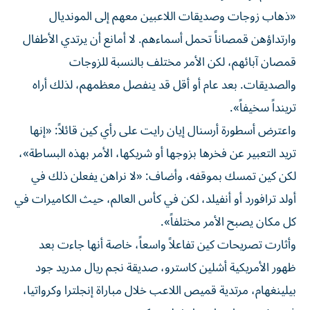
«ذهاب زوجات وصديقات اللاعبين معهم إلى المونديال
وارتداؤهن قمصاناً تحمل أسماءهم. لا أمانع أن يرتدي الأطفال
قمصان آبائهم، لكن الأمر مختلف بالنسبة للزوجات
والصديقات. بعد عام أو أقل قد ينفصل معظمهم، لذلك أراه
ترينداً سخيفاً».
واعترض أسطورة أرسنال إيان رايت على رأي كين قائلاً: «إنها
تريد التعبير عن فخرها بزوجها أو شريكها، الأمر بهذه البساطة»،
لكن كين تمسك بموقفه، وأضاف: «لا نراهن يفعلن ذلك في
أولد ترافورد أو أنفيلد، لكن في كأس العالم، حيث الكاميرات في
كل مكان يصبح الأمر مختلفاً».
وأثارت تصريحات كين تفاعلاً واسعاً، خاصة أنها جاءت بعد
ظهور الأمريكية أشلين كاسترو، صديقة نجم ريال مدريد جود
بيلينغهام، مرتدية قميص اللاعب خلال مباراة إنجلترا وكرواتيا،