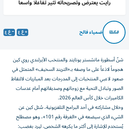
رايت يعترض وتصريحاته تثير تفاعلاً واسعاً
ضمياء فالح
شنّ أسطورة مانشستر يونايتد والمنتخب الأيرلندي روي كين
هجوماً لاذعاً على ما وصفه بـ«التريند السخيف» المتمثل في
صعود لاعبي المنتخبات إلى المدرجات بعد المباريات لالتقاط
الصور وتبادل التحية مع زوجاتهم وصديقاتهم أمام عدسات
الكاميرات خلال كأس العالم 2026.
وخلال مشاركته في أحد البرامج التلفزيونية، سُئل كين عن
الشيء الذي سيضعه في «الغرفة رقم 101»، وهو مصطلح
يُستخدم للإشارة إلى أكثر ما يكرهه الشخص، ليرد بغضب: