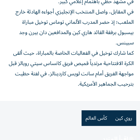
في مشهد حظي باهتمام إعلامي كبير.
في المقابل، واصل المنتخب الإنجليزي أجواءه الهادئة خارج
الملعب؛ إذ حضر المدرب الألماني توماس توخيل مباراة
بيسبول برفقة القائد هاري كين والمدافعين دان بيرن وجد
سبينس.
كما شارك توخيل في الفعاليات الخاصة بالمباراة، حيث ألقى
الكرة الافتتاحية مرتدياً قميص فريق كانساس سيتي رويالز قبل
مواجهة الفريق أمام سانت لويس كاردينالز، في لفتة حظيت
بترحيب الجماهير الأمريكية.
روي كين
كأس العالم
اقرأ المزيد