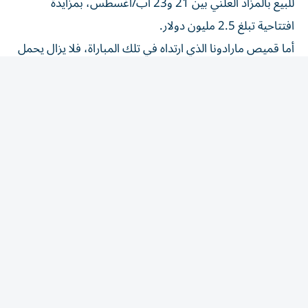
افتتاحية تبلغ 2.5 مليون دولار.
أما قميص مارادونا الذي ارتداه في تلك المباراة، فلا يزال يحمل
الرقم القياسي كأغلى قميص كرة قدم في التاريخ؛ إذ بيع مقابل
9.3 مليون دولار.
وتجدد التوتر بين الخصمين القديمين في مباراة نصف نهائي
كأس العالم التي أُقيمت بأمريكا الشمالية هذا الصيف، حيث
تفوق فيها المنتخب الأمريكي الجنوبي (2-1)، قبل أن يخسر في
النهائي ضد إسبانيا (0-1).
ويخوض الطرفان أيضاً نزاعاً سياسياً طويل الأمد حول السيادة
على جزر فوكلاند.
المقالة التالية