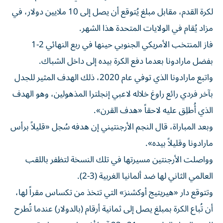
لكرة القدم، مقابل مبلغ يُتوقع أن يصل إلى 10 ملايين دولار، في
مزاد يُقام في الولايات المتحدة هذا الشهر.
فاز المنتخب الأمريكي الجنوبي حينها في ربع النهائي 2-1
بفضل مارادونا بعدما دفع الكرة بيده إلى داخل الشباك.
واتبع مارادونا الذي توفي عام 2020، ذلك الهدف المثير للجدل
بآخر فردي رائع راوغ خلاله لاعبي إنجلترا المذهولين، وهو الهدف
الذي أُطلِق عليه لاحقاً «هدف القرن».
وبعد المباراة، قال النجم الأرجنتيني إن هدفه سُجل «قليلاً برأس
مارادونا وقليلاً بيده».
وواصلت الأرجنتين مسيرتها في تلك النسخة لتظفر باللقب
العالمي الثاني لها ضد ألمانيا الغربية (3-2).
وتتوقع دار «هيريتيج أوكشنز» التي تتخذ من تكساس مقراً لها،
أن تُباع الكرة بمبلغ يصل إلى ثمانية أرقام (بالدولار) عندما تُطرح
للبيع بالمزاد العلني بين 21 و23 آب/أغسطس، بمزايدة