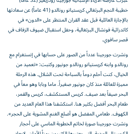
عبرت عارضة الأزياء الإسبانية جورجينا رودريغيز (32 عاماً)
خطيبة النجم البرتغالي كريستيانو رونالدو (41 عاماً) عن سعادتها
بالإجازة العائلية قبل عقد القران المنتظر على «الدون» في
كاتدرائية فونشال البرتغالية، وحفل استقبال ضيوف الزفاف في
قصر سافوي.
ونشرت جورجينا عدداً من الصور على حسابها في إنستغرام مع
رونالدو وابنه كريستيانو رونالدو جونيور وكتبت: «تعميد من
الخيال، كنت أحلم دوماً بالسباحة تحت الشلال. هذه الرحلة
مميزة للعائلة منذ كان جونيور صغيراً. ماما وبابا وهو معاً في
البحر صيفاً بعد صيف. كريس المستكشف، كريس والقمر،
طعام البحر أفضل بكثير هنا. استكشفنا هذا العام العديد من
الكهوف. طعامي المفضل هو أضلع الغنم المشوية على الحجر».
ونشرت جورجينا صورة لخاتم الخطوبة الماسي على أحجار
الكريستال الوردية، التي يعتبرها الكثيرون رمزاً للأمان، لإبعاد