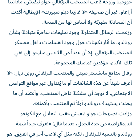
جورجينا وزوجة لاعب المنتخب البرتغالي جواو نيفيش، مادالينا
أراغاو. غير أن صحيفة «لا غازيتا ديلو سبورت» الإيطالية أكدت
أن المحادثة مفبركة ولا أساس لها من الصحة.
وزعمت الرسائل المتداولة وجود تعليقات ساخرة متبادلة بشأن
رونالدو، ما أثار تكهنات حول وجود انقسامات داخل معسكر
المنتخب البرتغالي. إلا أن عدداً من اللاعبين سارعوا إلى نفي
تلك الأنباء، مؤكدين تماسك المجموعة.
وقال مدافع مانشستر سيتي والمنتخب البرتغالي روبن دياز: «لا
أعرف شيئاً عن هذه الشائعات أو ما يُتداول عبر مواقع التواصل
الاجتماعي. لا توجد أي مشكلة داخل المنتخب، وأعتقد أن ما
يحدث يستهدف رونالدو أولاً ثم المنتخب بأكمله».
وزادت تصريحات جواو نيفيش عقب التعادل مع الكونغو
الديمقراطية من حدة الجدل، بعدما قال: «نعرف جيداً قيمة
رونالدو بالنسبة للبرتغال، لكنه مثل أي لاعب آخر في الفريق. هو