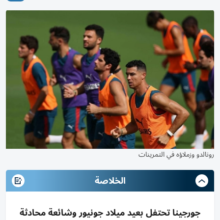
رونالدو وزملاؤه في التمرينات
الخلاصة
جورجينا تحتفل بعيد ميلاد جونيور وشائعة محادثة