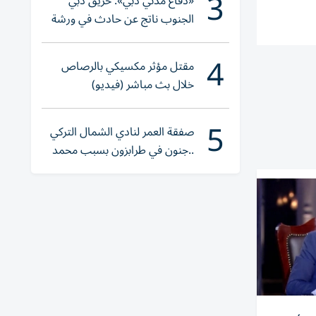
3
«دفاع مدني دبي»: حريق دبي
الجنوب ناتج عن حادث في ورشة
ولا إصابات
4
مقتل مؤثر مكسيكي بالرصاص
خلال بث مباشر (فيديو)
5
صفقة العمر لنادي الشمال التركي
..جنون في طرابزون بسبب محمد
صلاح