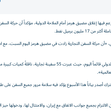
م فيها إغلاق مضيق هرمز أمام الملاحة الدولية، مؤكداً أن
حركة السفن 
، «أن حركة السفن التجارية زادت في مضيق هرمز اليوم السبت، مع اس
وتابع الجيش الأمريكي:«بقي المرور الآمن عبر الممر المائي الدولي قائماً اليوم، حيث عبرت 55 سفينة تجارية، ناقلةً كميات كبي
ترك أصدر بياناً هذا الأسبوع يؤكد فيه سلامة مرور جميع السفن على ط
التزام بجميع جوانب الاتفاق مع إيران، والامتثال لها، ودخولها حيز ال