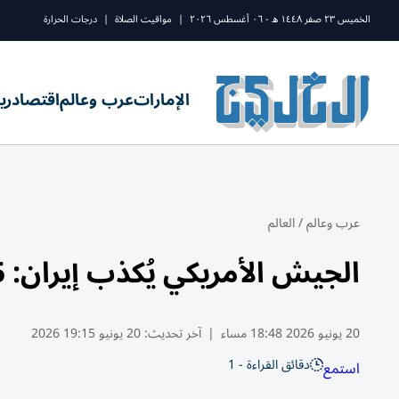
الخميس ٢٣ صفر ١٤٤٨ ه - ٠٦ أغسطس ٢٠٢٦
|
مواقيت الصلاة
|
درجات الحرارة
الإمارات
عرب وعالم
اقتصاد
ري
عرب وعالم
/
العالم
الجيش الأمريكي يُكذب إيران: 55 سفينة عبرت «هرمز» اليوم
20 يونيو 2026 18:48 مساء
|
آخر تحديث:
20 يونيو 19:15 2026
دقائق القراءة - 1
استمع