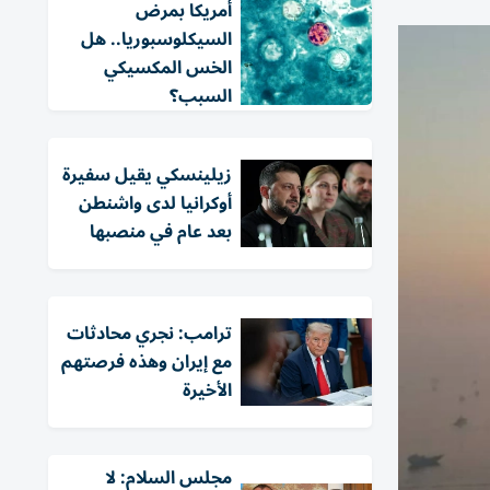
أمريكا بمرض
السيكلوسبوريا.. هل
الخس المكسيكي
السبب؟
زيلينسكي يقيل سفيرة
أوكرانيا لدى واشنطن
بعد عام في منصبها
ترامب: نجري محادثات
مع إيران وهذه فرصتهم
الأخيرة
مجلس السلام: لا