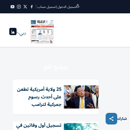
تسجيل الدخول
|
تسجيل حساب
دبي
--°
نرشح لكم
25 ولاية أمريكية تطعن
على أحدث رسوم
جمركية لترامب
شارك
تسجيل أول وفاتين في