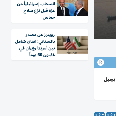
انسحاب إسرائيلياً من
غزة قبل نزع سلاح
حماس
‏رويترز عن مصدر
باكستاني: اتفاق شامل
بين أمريكا وإيران في
غضون 60 يوماً
5 سفينة تجارية اليوم محملة بأكثر من 17 مليون برميل