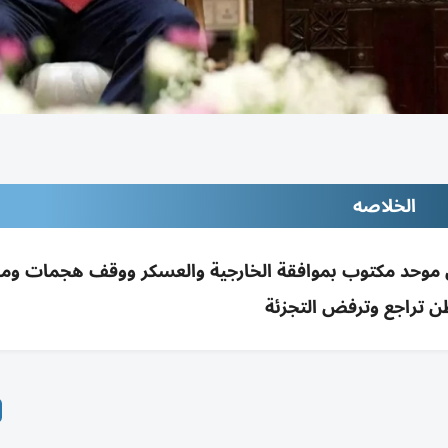
الخلاصه
 موحد مكتوب بموافقة الخارجية والعسكر ووقف هجمات ومل
 تراجع وترفض التجزئة