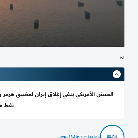
ivl.
نفط مع
متابعات: «الخليج»