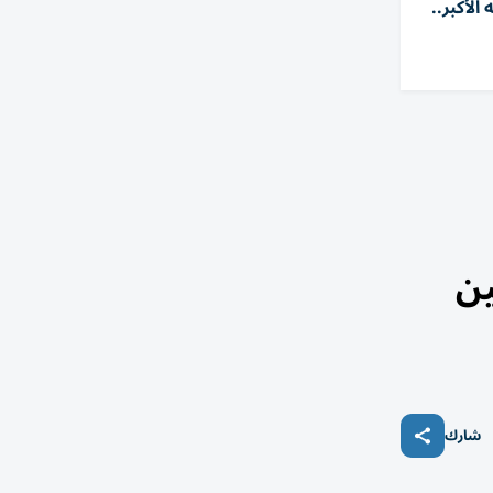
لأكبر..
ين
شارك