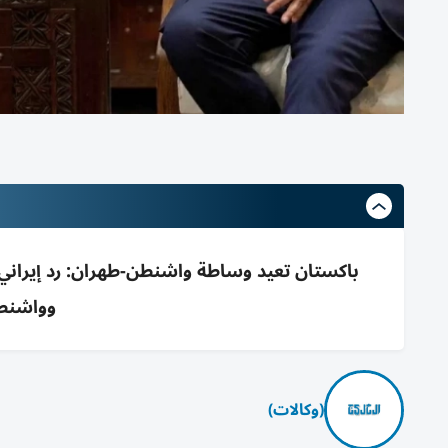
باكستان تعيد وساطة واشنطن-طهران: رد إيراني
وواشنطن
(وكالات)