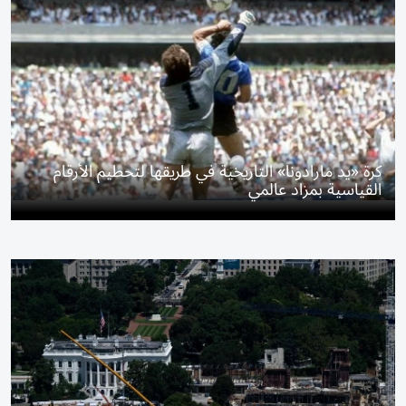
كرة «يد مارادونا» التاريخية في طريقها لتحطيم الأرقام
القياسية بمزاد عالمي