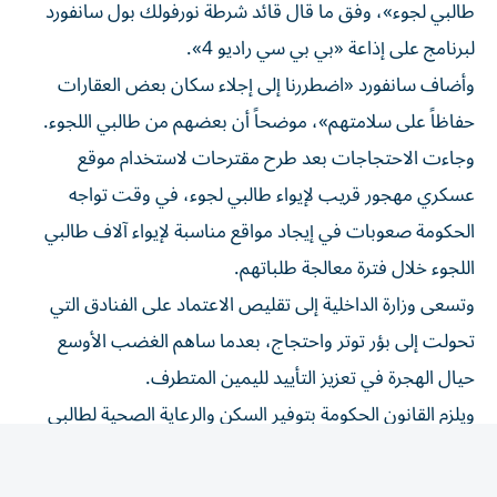
لبرنامج على إذاعة «بي بي سي راديو 4».
وأضاف سانفورد «اضطررنا إلى إجلاء سكان بعض العقارات
حفاظاً على سلامتهم»، موضحاً أن بعضهم من طالبي اللجوء.
وجاءت الاحتجاجات بعد طرح مقترحات لاستخدام موقع
عسكري مهجور قريب لإيواء طالبي لجوء، في وقت تواجه
الحكومة صعوبات في إيجاد مواقع مناسبة لإيواء آلاف طالبي
اللجوء خلال فترة معالجة طلباتهم.
وتسعى وزارة الداخلية إلى تقليص الاعتماد على الفنادق التي
تحولت إلى بؤر توتر واحتجاج، بعدما ساهم الغضب الأوسع
حيال الهجرة في تعزيز التأييد لليمين المتطرف.
ويلزم القانون الحكومة بتوفير السكن والرعاية الصحية لطالبي
اللجوء.
وبحسب صحيفة «ذا غارديان»، تظاهر أكثر من مئة شخص