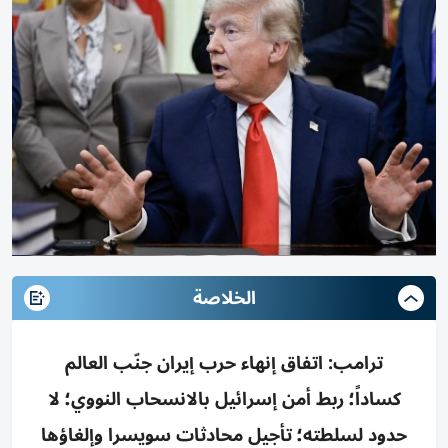
الخلاصة
ترامب: اتفاق إنهاء حرب إيران جنّب العالم
كساداً؛ ربط أمن إسرائيل بالانسحاب النووي؛ لا
حدود لسلطته؛ تأجيل محادثات سويسرا وإلغاؤها