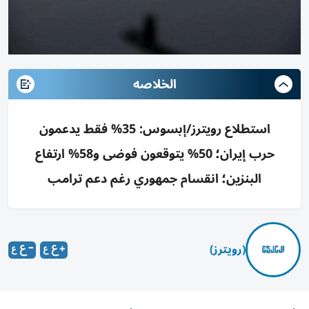
الخلاصه
استطلاع رويترز/إبسوس: 35% فقط يدعمون
حرب إيران؛ 50% يتوقعون فوضى و58% ارتفاع
البنزين؛ انقسام جمهوري رغم دعم ترامب
(رويترز)