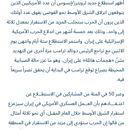
أظهر استطلاع جديد لرويترز/إبسوس أن عدد الأمريكيين الذين
يتوقعون انزلاق الشرق الأوسط نحو الفوضى يفوق عدد أولئك
الذين يرون أن الحرب ستجلب المزيد من الاستقرار بمعدل ثلاثة
إلى واحد، وذلك بعد خمسة ‌أشهر من اندلاع الحرب الأمريكية
الإسرائيلية على إيران. واستمر الاستطلاع ستة أيام وانتهى يوم
الاثنين مع تراجع الرئيس دونالد ترامب مرة أخرى عن التهديد
بشنّ «هجمات هائلة» على إيران، ​وهو ما عزز حالة الضبابية
المحيطة بصراع توقع ترامب في البداية أن يحقق نصراً سريعاً
فيه.
وعبر 50 في المئة من المشاركين في الاستطــلاع عن
اعتـقـــادهم بأن العــمل ‌العسكري الأمريكي في إيران سيزعزع
استقرار الشرق الأوسط ‌خلال العام المقبل، أي نحو ثلاثة أمثال
من قالوا إن الحرب ستؤدي إلى مزيد من الاستقرار في المنطقة