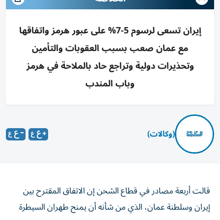
إيران تسعى لرسوم 5-7% على عبور هرمز واتفاقها
مع عمان صعب بسبب العقوبات والتأمين
وتحذيرات دولية وتراجع حاد بالملاحة في هرمز
وباب المندب
(وكالات)
قالت أربعة مصادر في قطاع الشحن إن الاتفاق المقترح بين
إيران وسلطنة عمان، الذي من ‌شأنه أن يمنح طهران السيطرة
على السفن التي تدخل الخليج عبر ​مضيق هرمز، يصعب تنفيذه