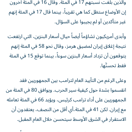
والذين بلغت نسبتهم 17 في المئة. وقال 16 في المئة آخرون
إن الأوضاع ستظل كما هي تقريباً، بينما قال 17 في المئة إنهم
غير متأكدين أو لم يجيبوا على السؤال.
وأبدى أمريكيون تشاؤماً أيضاً حيال أسعار البنزين، التي ارتفعت
نتيجة إغلاق إيران لمضيق هرمز، وقال نحو 58 في المئة إنهم
يتوقعون أن تزداد أسعار البنزين سوءاً، بينما توقع 15 في المئة
فقط تحسنَّها.
وعلى الرغم من التأييد العام لترامب بين الجمهوريين فقد
انقسموا بشدة حول كيفية سير الحرب. ويوافق 80 في المئة من
الجمهوريين على أداء ترامب كرئيس، ويؤيد 66 في المئة تعامله
مع إيران. لكن 41 في المئة،​أي أقل من النصف، يعتقدون أن
الاستقرار في الشرق الأوسط سيتحسن خلال العام المقبل.