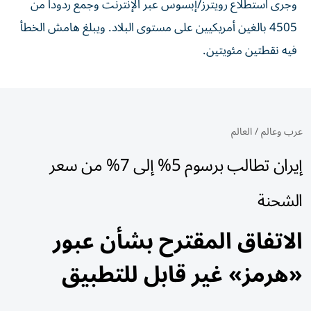
وجرى استطلاع رويترز/إبسوس عبر الإنترنت وجمع ردوداً من
4505 بالغين أمريكيين على مستوى البلاد. ويبلغ هامش الخطأ
فيه نقطتين مئويتين.
عرب وعالم
/
العالم
إيران تطالب برسوم 5% إلى 7% من سعر
الشحنة
الاتفاق المقترح بشأن عبور
«هرمز» غير قابل للتطبيق