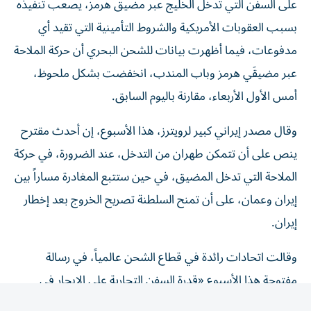
بسبب العقوبات الأمريكية والشروط التأمينية ‌التي تقيد أي
مدفوعات، فيما أظهرت بيانات للشحن البحري أن حركة الملاحة
عبر مضيقَي هرمز وباب المندب، انخفضت بشكل ملحوظ، ​
أمس الأول الأربعاء، مقارنة باليوم السابق.
وقال مصدر إيراني كبير لرويترز، هذا الأسبوع، إن أحدث مقترح
ينص على أن تتمكن طهران من التدخل، عند الضرورة، في حركة
الملاحة التي تدخل المضيق، ​في حين ستتبع المغادرة مساراً بين
إيران وعمان، على ‌أن تمنح السلطنة تصريح الخروج بعد إخطار
إيران.
وقالت اتحادات رائدة في قطاع الشحن عالمياً، في رسالة
مفتوحة هذا الأسبوع «قدرة السفن التجارية على الإبحار في
الممرات المائية الدولية بأمان وعلى نحو يمكن التنبؤ به، ومن