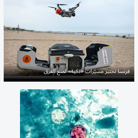
فرنسا تختبر مسيّرات «ذكية» لمنع الغرق