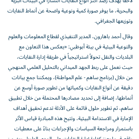
لاحقاً بهدف رصد أكثر أنواع النفايات انتشاراً في البيئات البرية
والبحرية، ما يوفر صورة كمية ونوعية واضحة عن أنماط النفايات
وتوزيعها الجغرافي.
وقال أحمد باهارون، المدير التنفيذي لقطاع المعلومات والعلوم
والتوعية البيئية في بيئة أبوظبي: «يعكس هذا التعاون مع
البلديات والنقل تحولاً استراتيجياً في طريقة إدارة النفايات،
حيث نعمل على ربط الجهد الميداني بالتحليل العلمي المنهجي
من خلال (برنامج ساهم - علم المواطنة)، ويمكننا جمع بيانات
دقيقة عن أنواع النفايات وكمياتها من تطوير صورة أوسع عن
أنماطها، إضافة إلى تحديد مصادرها المحتملة من خلال تطبيق
ساهم، ثم تطوير حلول قائمة على الأدلة تدعم تحقيق أهداف
الإمارة في الاستدامة البيئية، وتتيح هذه المبادرة قياس الأثر
باستمرار ومراجعة السياسات والإجراءات بناءً على معطيات