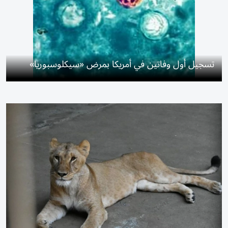
تسجيل أول وفاتين في أمريكا بمرض «سيكلوسبوريا»