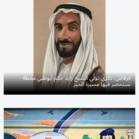
قرقاش: ذكرى تولّي الشيخ زايد حكم أبوظبي محطة
نستحضر فيها مسيرة الخير