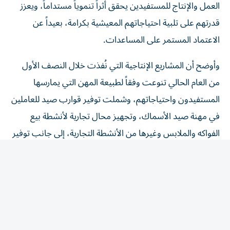
قدرتهم على تلبية احتياجاتهم المعيشية بكرامة، بعيداً عن
الاعتماد المستمر على المساعدات.
وأوضح أن المشاريع الإنتاجية التي نُفذت خلال النصف الأول
من العام الحالي تنوعت وفقاً لطبيعة المهن التي يمارسها
المستفيدون واحتياجاتهم، وشملت توفير قوارب صيد للعاملين
في مهنة صيد الأسماك، وتجهيز محال تجارية لأنشطة بيع
الفواكه والملابس وغيرها من الأنشطة التجارية، إلى جانب توفير
آلات خياطة للعاملين والعاملات في مهن الخياطة والتطريز،
ودراجات بخارية للعاملين في خدمات نقل البضائع، فضلاً عن
تزويد أصحاب عدد من الحرف والمهن بالأدوات والمعدات
اللازمة لممارسة أعمالهم. وأضاف أن الجمعية لا تقتصر في
دعمها على توفير أدوات الإنتاج، بل تحرص أيضاً على تأهيل
المستفيدين من خلال الدورات التدريبية والبرامج التطويرية التي