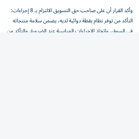
وأكد القرار أن على صاحب حق التسويق الالتزام بـ 8 إجراءات:
التأكد من توفر نظام يقظة دوائية لديه، يضمن سلامة منتجاته
في السوق، واتخاذ الإجراءات المناسبة عند الضرورة. والتأكد من
أن جميع المعلومات المرتبطة بتوازن المنافع والمخاطر للمنتج
الطبي، تُبلّغ إلى الوحدة التنظيمية، وفق الضوابط والشروط
الواردة في الدليل. وإنشاء نظام لجمع التقارير المتعلقة بالآثار
المعاكسة المشتبه فيها الخاصة بمنتجاته المتداولة، وتسجيلها
والإبلاغ عنها مع الالتزام بتشريعات حماية البيانات. ووضع
أنظمة لتتبع تقارير الآثار المعاكسة ومتابعتها مع الالتزام
بالتشريعات المعمول بها والمتعلقة بحماية البيانات، الاحتفاظ
ببيانات اليقظة الدوائية وتقارير السلامة المتعلقة بكل منتج
طبي، بحسب التشريعات المعمول بها. وتوفير شخص مؤهل
ونائب له شريطة أن يمتلكا معرفة نظرية وعملية كافية لأداء