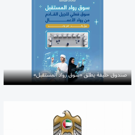
صندوق خليفة يطلق «سوق رواد المستقبل»