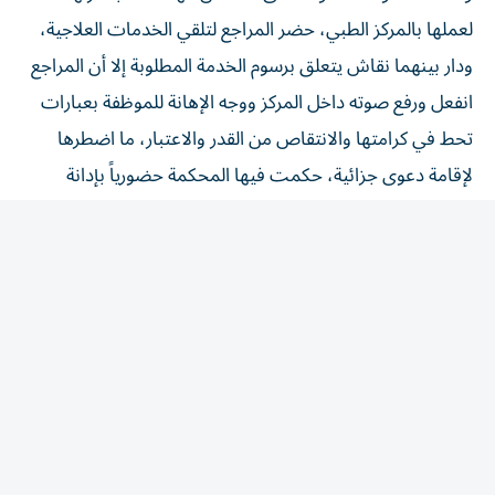
لعملها بالمركز الطبي، حضر المراجع لتلقي الخدمات العلاجية،
ودار بينهما نقاش يتعلق برسوم الخدمة المطلوبة إلا أن المراجع
انفعل ورفع صوته داخل المركز ووجه الإهانة للموظفة بعبارات
تحط في كرامتها والانتقاص من القدر والاعتبار، ما اضطرها
لإقامة دعوى جزائية، حكمت فيها المحكمة حضورياً بإدانة
المتهم «المراجع» بالتهمة المنسوبة إليه ومعاقبته بتغريمه مبلغ
ألف درهم، وأن الحكم أصبح نهائياً، وأنها تضررت نفسياً
وإصابات جسدية ومساس بكرامتها واعتبارها ومكانتها المهنية،
ما حدا بها لإقامة دعواها الماثلة.
وأوضحت المحكمة أن خطأ المراجع، الثابت بمقتضى الحكم
الجزائي السابق، قد ترتبت عليه أضرار معنوية لحقت بالموظفة
تكمن في نفسها وشعورها، والمحكمة مراعاة منها لكل ما تقدم
ولما لها من سلطة تقديرية، تحدد التعويض المستحق لها بمبلغ