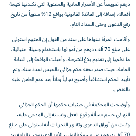
درهم تعويضاً عن الأضرار المادية والمعنوية التي تكبدتها نتيجة
أفعاله، إضافة إلى الفائدة القانونية بواقع 12% سنوياً من تاريخ
رفع الدعوى وحتى السداد التام.
وأقامت المرأة دعواها على سند من القول إن المتهم استولى
على مبلغ 70 ألف درهم من أموالها باستخدام وسيلة احتيالية،
ما دفعها إلى تقديم بلاغ للشرطة، وأحيلت الواقعة إلى النيابة
العامة، حيث صدر بحقه حكم جزائي بالحبس لمدة سنة، وتم
تأييد الحكم استئنافياً وأصبح نهائياً وباتاً بعد عدم الطعن عليه
بالنقض.
وأوضحت المحكمة في حيثيات حكمها أن الحكم الجزائي
النهائي حسم مسألة وقوع الفعل ونسبته إلى المدعى عليه،
وثبت من أوراق الدعوى وتقارير التحريات أنه استولى على مبلغ
70 ألف درهم دون مسوغ قانوني، الأمر الذي يوجب إلزامه برد