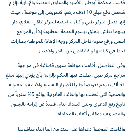
شخص دفع مبلغ 10 آلاف درهم، كتعويض إلى موظفة، حيث
إنها تعمل بمركز طبي وأثناء مراجعته للمركز لتلقي العلاج، دار
بينهما نقاش يتعلق برسوم الخدمة المطلوبة إلا أن المراجع
انفعل ورفع صوته داخل المركز ووجه الإهانة للموظفة بعبارات
تحط في كرامتها والانتقاص من القدر والاعتبار.
وفي التفاصيل، أقامت موظفة دعوى قضائية في مواجهة
مراجع مركز طبي، طلبت فيها الحكم بإلزامه بأن يؤدي إليها مبلغ
51 ألف درهم تعويضاً جابراً للأضرار النفسية والأدبية والمعنوية
والصحية التي لحقت بها والفائدة القانونية بواقع 5% سنوياً من
تاريخ رفع الدعوى وحتى السداد التام، فضلاً عن إلزامه بالرسوم
والمصاريف ومقابل أتعاب المحاماة.
وأقامت الموظفة دعواها على سند من أنها أثناء مباشرتها