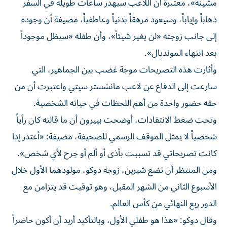
مشينة»، معتبرة أن اللاعب سيهدر ساعات طويلة في السفر
ذهاباً وإياباً، وسيعود مرهقاً بدنياً وعاطفياً، مضيفة أن وجوده
إلى جانب زوجته «لن يغير شيئاً»، وأن طفله «سيظل موجوداً
بعد انتهاء المونديال».
وأثارت هذه التصريحات موجة غضب بين الجماهير، التي
سارعت إلى الدفاع عن لاعب مانشستر سيتي واعتبرت أن من
حقه حضور واحدة من أهم اللحظات في حياته الشخصية.
وتحت ضغط الانتقادات، أوضحت بييرون أن ما قالته كان رأياً
شخصياً لا يمثل الموقف الرسمي للصحيفة، مضيفة: «أعتذر إذا
كانت تصريحاتي قد تسببت بأذى أو ألم أو جرح لأي شخص».
ومن المنتظر أن تضع شيرين، زوجة دوكو، مولودهما الأول خلال
الأسبوع الثاني من الشهر المقبل، وهو توقيت قد يتزامن مع
الدور ربع النهائي من كأس العالم.
وقال دوكو: «هذا هو طفلي الأول، وبالتأكيد أريد أن أكون حاضراً