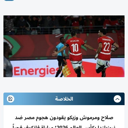
الخلاصة
صلاح ومرموش وزيكو يقودون هجوم مصر ضد
نيوزيلندا بكأس العالم 2026؛ مباراة فانكوفر فجراً