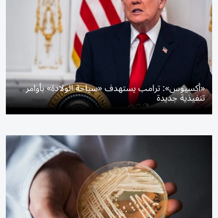
«أكسيوس»: ترامب يستهدف «سياحة الولادة» بأوامر
تنفيذية جديدة