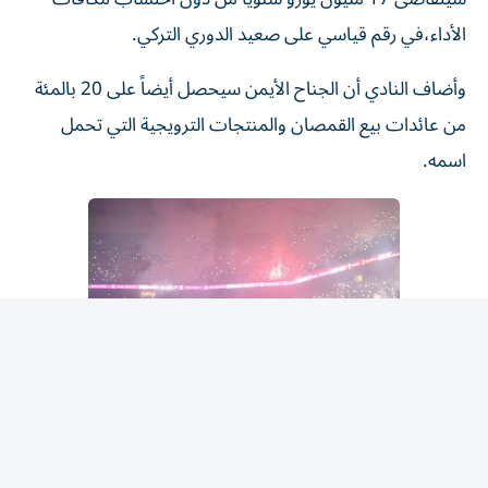
الأداء،في رقم قياسي على صعيد الدوري التركي.
وأضاف النادي أن الجناح الأيمن سيحصل أيضاً على 20 بالمئة
من عائدات بيع القمصان والمنتجات الترويجية التي تحمل
اسمه.
جمهور كبير
وحظي قائد المنتخب المصري ونجمه الأول باستقبال الأبطال