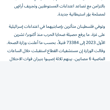
بالتزامن مع تصاعد اعتداءات المستوطنين وتجريف أراضٍ
لمصلحة بؤر استيطانية جديدة.
وتوفي فلسطينان متأثرين بإصابتيهما في اعتداءات إسرائيلية
على غزة، ما يرفع حصيلة ضحايا الحرب منذ أكتوبر/ تشرين
الأول 2023 إلى 73384 قتيلاً، بحسب ما أعلنت وزارة الصحة.
وقالت الوزارة إن مستشفيات القطاع استقبلت خلال الساعات
الماضية 6 مصابين، بينهم ثلاثة إصيبوا بنيران قوات الاحتلال
في خان يونس، جنوبي القطاع.
من جانبها، أعلنت اللجنة الوطنية لإدارة غزة أنها اختتمت ورشة
عمل استمرت يومين، بالشراكة مع مكتب المفوض السامي
لمجلس السلام نيكولاي ملادينوف، ومعهد بناء السلام،
بمشاركة مفوضين وخبراء فنيين ومتخصصين في التخطيط
والإسكان.