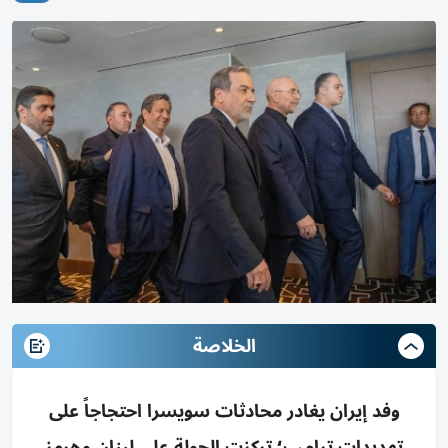
الخلاصة
وفد إيران يغادر محادثات سويسرا احتجاجاً على
تهديدات ترامب؛ تركزت الجولة على لبنان وهرمز