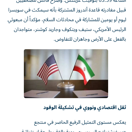
الساعة 03:59 بتوقيت غرينتش. وصرح فانس للصحفيين
قبيل مغادرته قاعدة أندروز المشتركة بأنه سيمكث في سويسرا
ليوم أو يومين للمشاركة في محادثات السلام، مؤكداً أن مبعوثي
الرئيس الأمريكي، ستيف ويتكوف وجاريد كوشنر، متواجدان
بالفعل على الأرض وجاهزان للتفاوض.
ثقل اقتصادي ونووي في تشكيلة الوفود
يعكس مستوى التمثيل الرفيع الحاضر في منتجع
«بورغنشتوك» السويسري جدية بالغة وطبيعة استثنائية