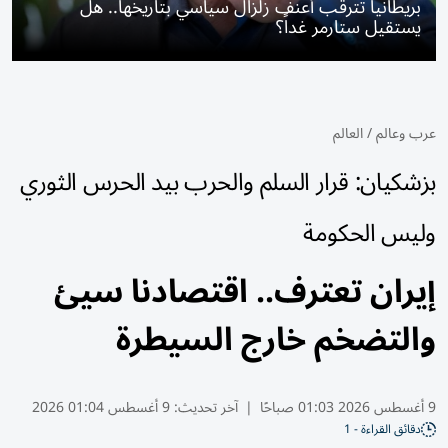
بريطانيا تترقب أعنف زلزال سياسي بتاريخها.. هل
يستقيل ستارمر غداً؟
عرب وعالم
/
العالم
بزشكيان: قرار السلم والحرب بيد الحرس الثوري
وليس الحكومة
إيران تعترف.. اقتصادنا سيئ
والتضخم خارج السيطرة
9 أغسطس 2026 01:03 صباحًا
|
آخر تحديث:
9 أغسطس 01:04 2026
دقائق القراءة - 1