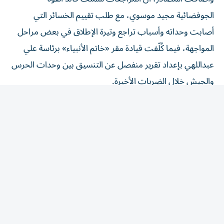
الجوفضائية مجيد موسوي، مع طلب تقييم الخسائر التي
أصابت وحداته وأسباب تراجع وتيرة الإطلاق في بعض مراحل
المواجهة، فيما كُلّفت قيادة مقر «خاتم الأنبياء» برئاسة علي
عبداللهي بإعداد تقرير منفصل عن التنسيق بين وحدات الحرس
والجيش خلال الضربات الأخيرة.
وأفادت بأن هيئة الأركان فتحت ملف إعادة توزيع الصلاحيات
بعد خسارة عدد من القيادات، وهو ملف يرتبط مباشرة بدور
محمد رضا قرائي آشتياني، بينما شمل التقييم قائد قيادة
الفضاء في الحرس علي جعفر آبادي ضمن مراجعة أداء
منظومات الاستطلاع والإنذار التابعة للقوة الجوفضائية.
وتأتي هذه التحركات مع استمرار الخلاف داخل القيادة الإيرانية
حول أهداف الحرب والخيارات المطروحة للمرحلة المقبلة،
بالتزامن مع اتساع دور الحرس في القرار السياسي والأمني خلال