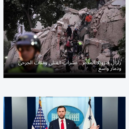
زلزال فنزويلا المدمر.. عشرات القتلى ومئات الجرحى
ودمار واسع