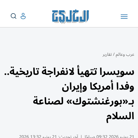
عرب وعالم
/
تقارير
سويسرا تتهيأ لانفراجة تاريخية..
وفدا أمريكا وإيران
بـ«بورغنشتوك» لصناعة
السلام
21 يونيو 2026 09:32 صباحًا
|
آخر تحديث:
21 يونيو 13:32 2026