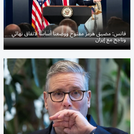
فانس: مضيق هرمز مفتوح ووضعنا أساساً لاتفاق نهائي
وناجح مع إيران