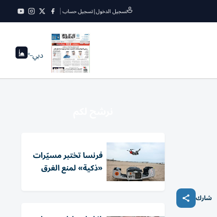
تسجيل الدخول
|
تسجيل حساب
دبي
--°
نرشح لكم
فرنسا تختبر مسيّرات
«ذكية» لمنع الغرق
شارك