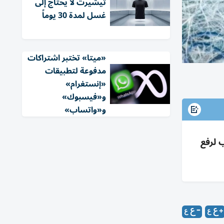
تيشيرت لا يحتاج إلى
غسل لمدة 30 يوماً
«ميتا» تختبر اشتراكات
مدفوعة لتطبيقات
«إنستغرام»
و«فيسبوك»
و«واتساب»
 لرفع