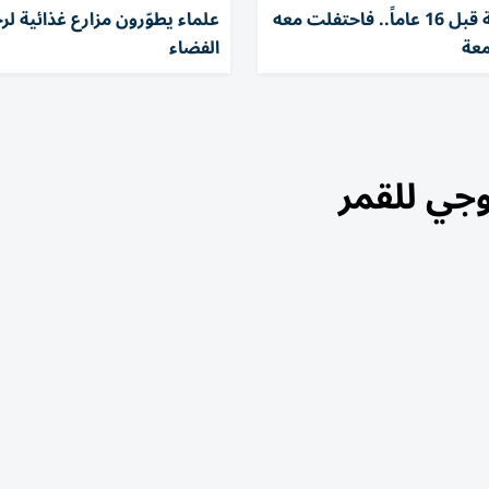
أنقذها طفلة قبل 16 عاماً.. فاحتفلت معه
علماء يطوّرون مزارع غذائية لر
معة
الفضاء
جي للقمر