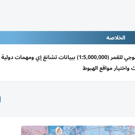
الخلاصه
الأكاديمية الصينية للعلوم تصدر أدق أطلس جيولوجي للقمر (1:5,000,000) ببيانات تشانغ إي ومهم
ث واختيار مواقع الهبوط