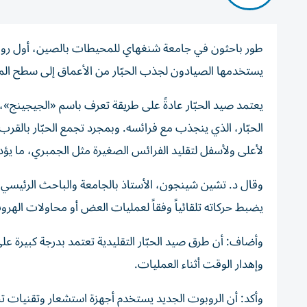
طور باحثون في جامعة شنغهاي للمحيطات بالصين، أول روبوت 
يستخدمها الصيادون لجذب الحبّار من الأعماق إلى سطح الم
يعتمد صيد الحبّار عادةً على طريقة تعرف باسم «الجيجينج»،
الحبّار، الذي ينجذب مع فرائسه. وبمجرد تجمع الحبّار بالقر
لأعلى ولأسفل لتقليد الفرائس الصغيرة مثل الجمبري، ما 
وقال د. تشين شينجون، الأستاذ بالجامعة والباحث الرئيسي في 
يضبط حركاته تلقائياً وفقاً لعمليات العض أو محاولات الهر
وأضاف: أن طرق صيد الحبّار التقليدية تعتمد بدرجة كبيرة عل
وإهدار الوقت أثناء العمليات.
وأكد: أن الروبوت الجديد يستخدم أجهزة استشعار وتقنيات تحك