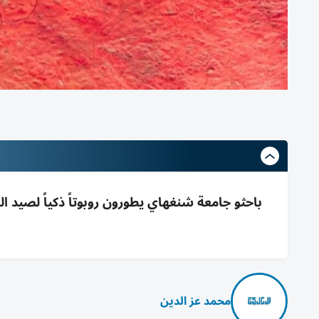
باحثو جامعة شنغهاي يطورون روبوتاً ذكياً لصيد ا
محمد عز الدين