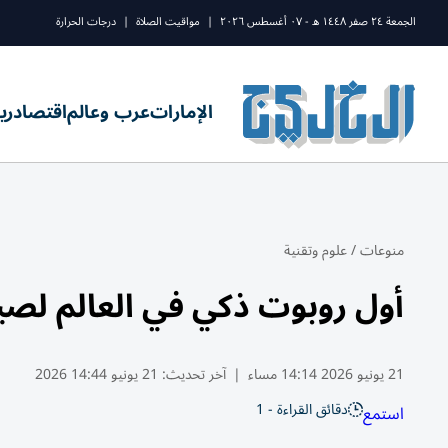
الجمعة ٢٤ صفر ١٤٤٨ ه - ٠٧ أغسطس ٢٠٢٦
|
مواقيت الصلاة
|
درجات الحرارة
الإمارات
عرب وعالم
اقتصاد
ري
منوعات
/
علوم وتقنية
أول روبوت ذكي في العالم لصيد 
21 يونيو 2026 14:14 مساء
|
آخر تحديث:
21 يونيو 14:44 2026
دقائق القراءة - 1
استمع