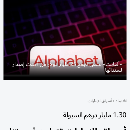
«ألفابت» تسعى لجمع 25 مليار دولار من أحدث إصدار
لسنداتها
اقتصاد
/
أسواق الإمارات
1.30 مليار درهم السيولة