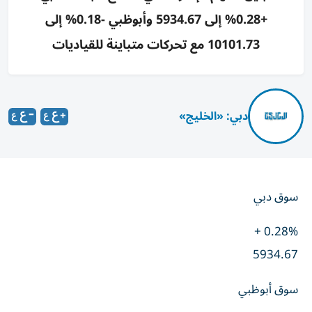
+0.28% إلى 5934.67 وأبوظبي -0.18% إلى
10101.73 مع تحركات متباينة للقياديات
دبي: «الخليج»
سوق دبي
0.28% +
5934.67
سوق أبوظبي
0.18% -