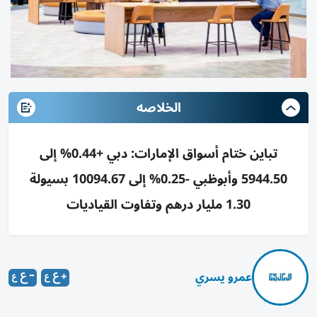
الخلاصه
تباين ختام أسواق الإمارات: دبي +0.44% إلى
5944.50 وأبوظبي -0.25% إلى 10094.67 بسيولة
1.30 مليار درهم وتفاوت القياديات
عمرو يسري