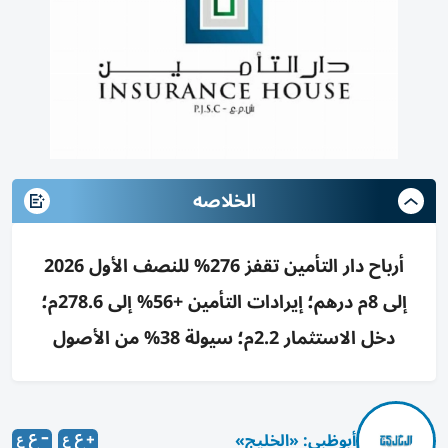
الخلاصه
أرباح دار التأمين تقفز 276% للنصف الأول 2026
إلى 8م درهم؛ إيرادات التأمين +56% إلى 278.6م؛
دخل الاستثمار 2.2م؛ سيولة 38% من الأصول
أبوظبي: «الخليج»