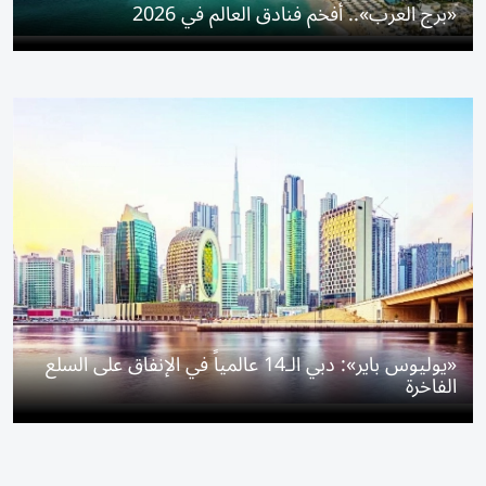
«برج العرب».. أفخم فنادق العالم في 2026
«يوليوس باير»: دبي الـ14 عالمياً في الإنفاق على السلع
الفاخرة