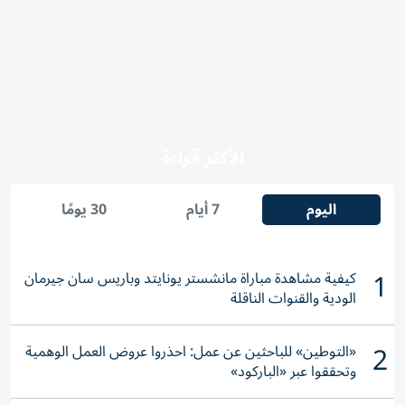
الأكثر قراءة
اليوم
7 أيام
30 يومًا
1
كيفية مشاهدة مباراة مانشستر يونايتد وباريس سان جيرمان
الودية والقنوات الناقلة
2
«التوطين» للباحثين عن عمل: احذروا عروض العمل الوهمية
وتحققوا عبر «الباركود»