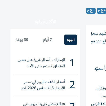
الأكثر قراءة
شهد سموّ
اليوم
7 أيام
30 يومًا
الغ عددهم
1
الإمارات.. أمطار غزيرة على بعض
المناطق تستمر حتى الأحد
مشيراً سموّه
2
أسعار الذهب اليوم في مصر
الأربعاء 5 أغسطس 2026..آخر
فكان،
تحديث لعيار 21
ما
نطقة فرص
«دفاع مدني دبي»: حريق دبي