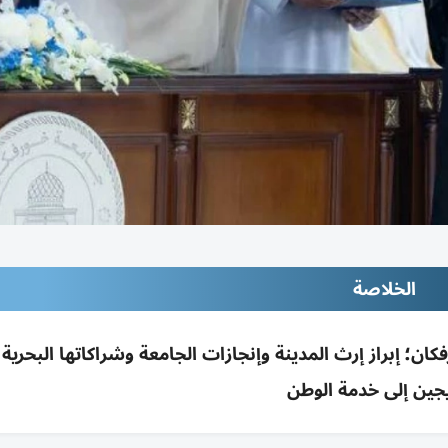
الخلاصة
خريج 137 من جامعة خورفكان؛ إبراز إرث المدينة وإنجازات الجامعة وشراكاتها البحر
يجين إلى خدمة الوطن