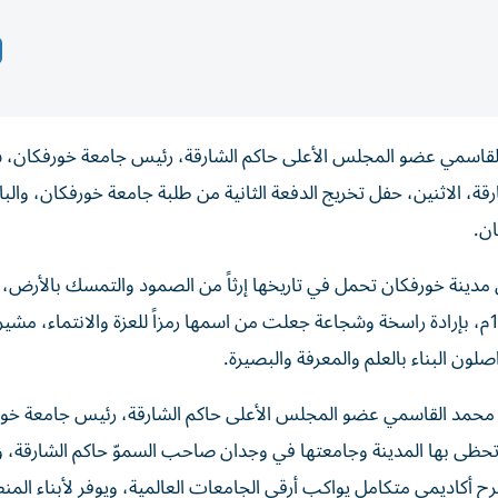
لقاسمي عضو المجلس الأعلى حاكم الشارقة، رئيس جامعة خورفكان، 
، الاثنين، حفل تخريج الدفعة الثانية من طلبة جامعة خورفكان، والب
ن مدينة خورفكان تحمل في تاريخها إرثاً من الصمود والتمسك بالأرض،
مستحضراً سموّه مواقف أهلها الذين واجهوا الغزاة عام 1507م، بإرادة راسخة وشجاعة جعلت من اسمها رمزاً للعزة والانتماء، 
اصلون البناء بالعلم والمعرفة والبصيرة.
 محمد القاسمي عضو المجلس الأعلى حاكم الشارقة، رئيس جامعة خور
ي تحظى بها المدينة وجامعتها في وجدان صاحب السموّ حاكم الشارقة، و
ح أكاديمي متكامل يواكب أرقى الجامعات العالمية، ويوفر لأبناء الم