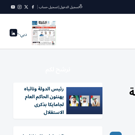
تسجيل الدخول
|
تسجيل حساب
دبي
--°
نرشح لكم
ة
رئيس الدولة ونائباه
يهنئون الحاكم العام
لجامايكا بذكرى
الاستقلال