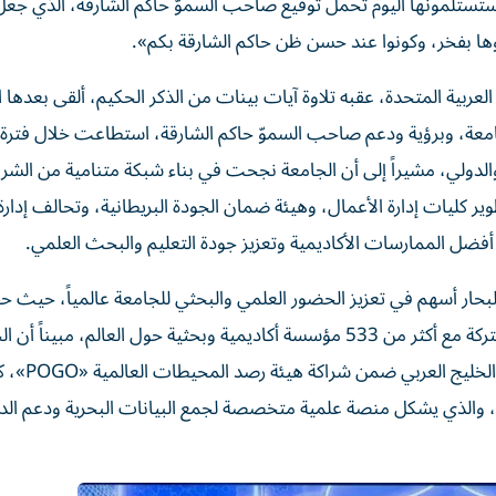
ي ستستلمونها اليوم تحمل توقيع صاحب السموّ حاكم الشارقة، الذي جعل
وها بفخر، وكونوا عند حسن ظن حاكم الشارقة بكم».
لعربية المتحدة، عقبه تلاوة آيات بينات من الذكر الحكيم، ألقى بعدها ا
جامعة، وبرؤية ودعم صاحب السموّ حاكم الشارقة، استطاعت خلال فترة 
والدولي، مشيراً إلى أن الجامعة نجحت في بناء شبكة متنامية من الشر
كليات إدارة الأعمال، وهيئة ضمان الجودة البريطانية، وتحالف إدارة
أفضل الممارسات الأكاديمية وتعزيز جودة التعليم والبحث العلمي.
حار أسهم في تعزيز الحضور العلمي والبحثي للجامعة عالمياً، حيث حقق
بحثياً مع علماء وباحثين من 87 دولة، ونشر أبحاثاً علمية مشتركة مع أكثر من 533 مؤسسة أكاديمية وبحثية حول العالم، مبي
تعد المؤسسة الأكاديمية الأولى والمتفردة على مستوى دول الخليج العرب
 والذي يشكل منصة علمية متخصصة لجمع البيانات البحرية ودعم ال