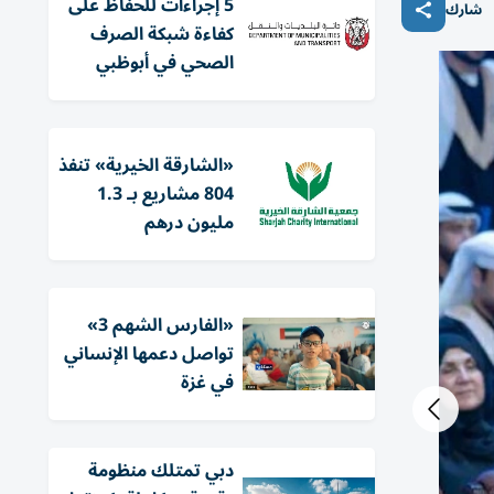
5 إجراءات للحفاظ على
شارك
كفاءة شبكة الصرف
الصحي في أبوظبي
«الشارقة الخيرية» تنفذ
804 مشاريع بـ 1.3
مليون درهم
«الفارس الشهم 3»
تواصل دعمها الإنساني
في غزة
دبي تمتلك منظومة