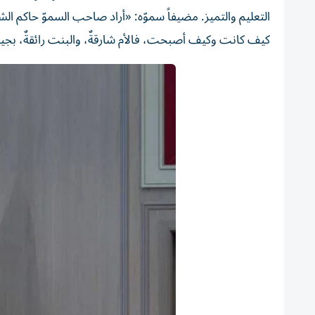
التعليم والتميز. مضيفاً سموّه: «أراد صاحب السموّ حاكم ال
كيف كانت وكيف أصبحت، فالأم شارقةٌ، والبنت رائقةٌ، بجي