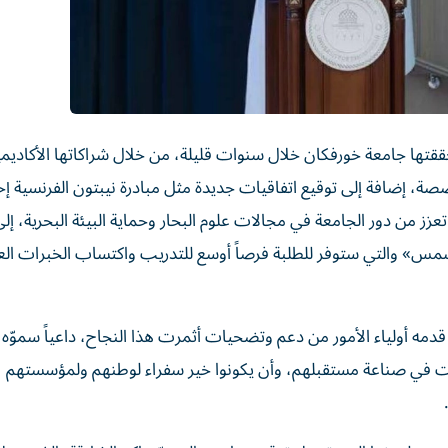
ققتها جامعة خورفكان خلال سنوات قليلة، من خلال شراكاتها الأكاديمية
، إضافة إلى توقيع اتفاقيات جديدة مثل مبادرة نيبتون الفرنسية إح
تعزز من دور الجامعة في مجالات علوم البحار وحماية البيئة البحرية، إ
«شمس» والتي ستوفر للطلبة فرصاً أوسع للتدريب واكتساب الخبرات الع
دمه أولياء الأمور من دعم وتضحيات أثمرت هذا النجاح، داعياً سموّه ا
همت في صناعة مستقبلهم، وأن يكونوا خير سفراء لوطنهم ولمؤسستهم