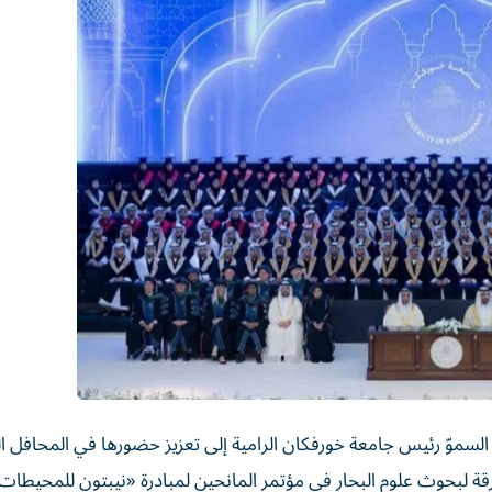
لسموّ رئيس جامعة خورفكان الرامية إلى تعزيز حضورها في المحافل ال
لشارقة لبحوث علوم البحار في مؤتمر المانحين لمبادرة «نيبتون للمحيطات