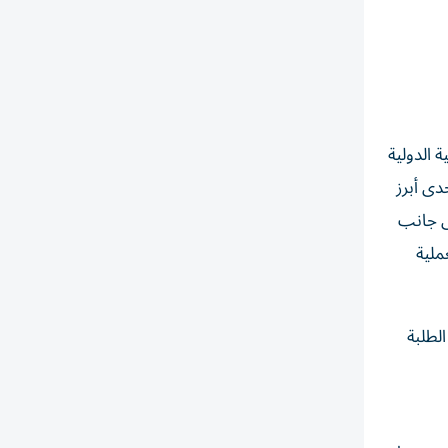
 الدولية
دى أبرز
لى جانب
ملية
لطلبة