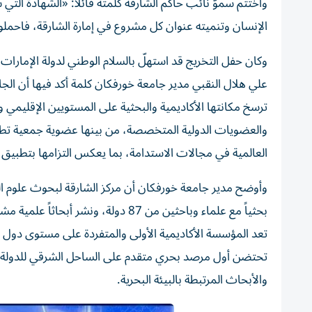
واختتم سموّ نائب حاكم الشارقة كلمته قائلاً: «الشهادة الت
الإنسان وتنميته عنوان كل مشروع في إمارة الشارقة، فاحمل
وكان حفل التخريج قد استهلّ بالسلام الوطني لدولة الإمارات ا
علي هلال النقبي مدير جامعة خورفكان كلمة أكد فيها أن ال
ترسخ مكانتها الأكاديمية والبحثية على المستويين الإقليمي 
والعضويات الدولية المتخصصة، من بينها عضوية جمعية تطوير 
العالمية في مجالات الاستدامة، بما يعكس التزامها بتطبيق 
وأوضح مدير جامعة خورفكان أن مركز الشارقة لبحوث علوم الب
تحتضن أول مرصد بحري متقدم على الساحل الشرقي للدولة،
والأبحاث المرتبطة بالبيئة البحرية.