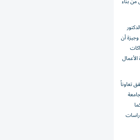
 من بناء
لدكتور
وجيزة أن
اكات
 الأعمال
 تعاوناً
ناً أن الجامعة
ي ضمن شراكة هيئة رصد المحيطات العالمية «POGO»، كما
دراسات