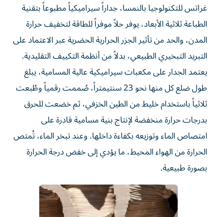
غراتس للتكنولوجيا بالنمسا، جداراً سيراميكياً مطبوعاً بتقنية
الطباعة ثلاثية الأبعاد، يوفر حلاً موفراً للطاقة لتخفيف حرارة
المدن، والحد من تأثير الجزر الحرارية الحضرية عبر الاعتماد على
التبريد التبخيري الطبيعي، بدلاً من أنظمة التكييف التقليدية.
يعتمد الجدار على مكعبات سيراميكية عالية المسامية، يبلغ
طول ضلع كل منها نحو 23 سنتيمتراً، صُممت رقمياً وطُبعت
ثلاثياً باستخدام خليط من الطين الخزفي، ثم خضعت للحرق
بدرجات حرارة منخفضة لإنتاج بنية مسامية قادرة على
امتصاص الماء وتوزيعه بكفاءة داخلها. وعند تبخر الماء، تُمتص
الحرارة من الهواء المحيط، ما يؤدي إلى خفض درجة الحرارة
بصورة طبيعية.