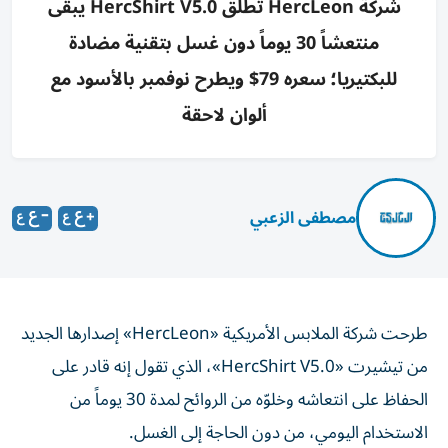
شركة HercLeon تطلق HercShirt V5.0 يبقى
منتعشاً 30 يوماً دون غسل بتقنية مضادة
للبكتيريا؛ سعره 79$ ويطرح نوفمبر بالأسود مع
ألوان لاحقة
مصطفى الزعبي
طرحت شركة الملابس الأمريكية «HercLeon» إصدارها الجديد
من تيشيرت «HercShirt V5.0»، الذي تقول إنه قادر على
الحفاظ على انتعاشه وخلوّه من الروائح لمدة 30 يوماً من
الاستخدام اليومي، من دون الحاجة إلى الغسل.
ويأتي التيشيرت الجديد بعد نجاح الشركة في تقديم ملابس