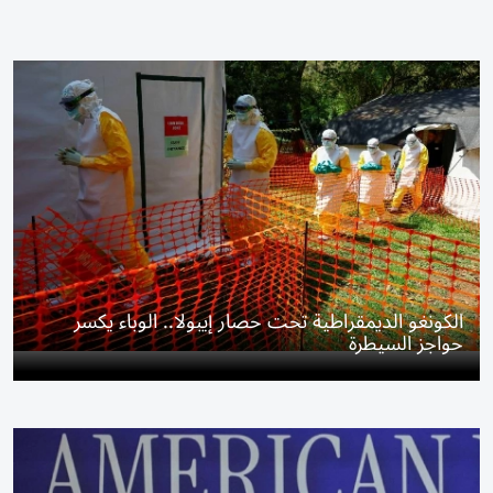
الكونغو الديمقراطية تحت حصار إيبولا.. الوباء يكسر
حواجز السيطرة