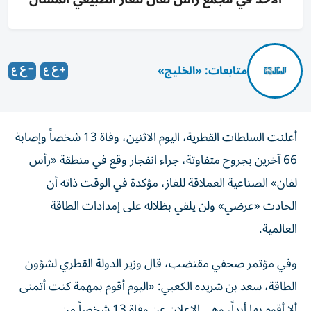
متابعات: «الخليج»
أعلنت السلطات القطرية، اليوم الاثنين، وفاة 13 شخصاً وإصابة
66 آخرين بجروح متفاوتة، جراء انفجار وقع في منطقة «رأس
لفان» الصناعية العملاقة للغاز، مؤكدة في الوقت ذاته أن
الحادث «عرضي» ولن يلقي بظلاله على إمدادات الطاقة
العالمية.
وفي مؤتمر صحفي مقتضب، قال وزير الدولة القطري لشؤون
الطاقة، سعد بن شريده الكعبي: «اليوم أقوم بمهمة كنت أتمنى
ألا أقوم بها أبداً، وهي الإعلان عن وفاة 13 شخصاً من