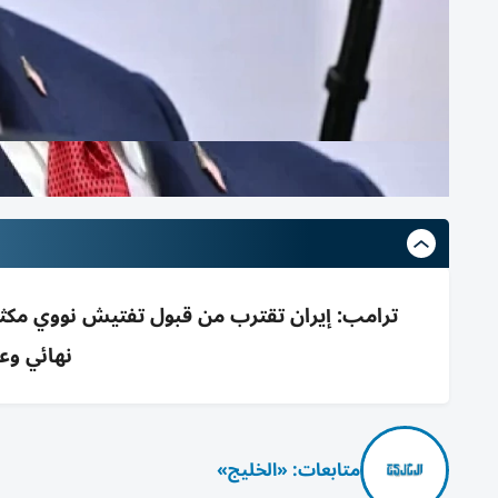
ترامب: إيران تقترب من قبول تفتيش نووي مك
نهائي وع
متابعات: «الخليج»