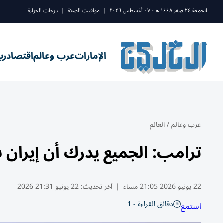
الجمعة ٢٤ صفر ١٤٤٨ ه - ٠٧ أغسطس ٢٠٢٦
|
مواقيت الصلاة
|
درجات الحرارة
الإمارات
عرب وعالم
اقتصاد
ري
عرب وعالم
/
العالم
ترامب: الجميع يدرك أن إيران
22 يونيو 2026 21:05 مساء
|
آخر تحديث:
22 يونيو 21:31 2026
دقائق القراءة - 1
استمع