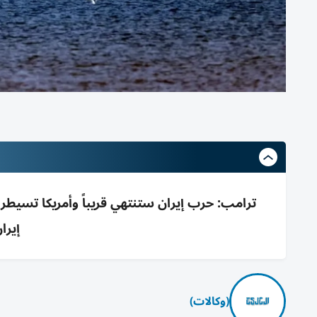
إيرا
(وكالات)