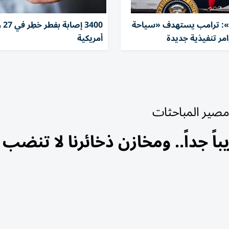
 ترامب يستهدف «سياحة
3400 إ
وامر تنفيذية جديدة
أمريكية
 مصير المباحثات
ً جداً.. ومخازن ذخائرنا لا تنضب