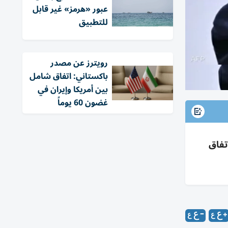
عبور «هرمز» غير قابل
للتطبيق
‏رويترز عن مصدر
باكستاني: اتفاق شامل
بين أمريكا وإيران في
غضون 60 يوماً
تفاق