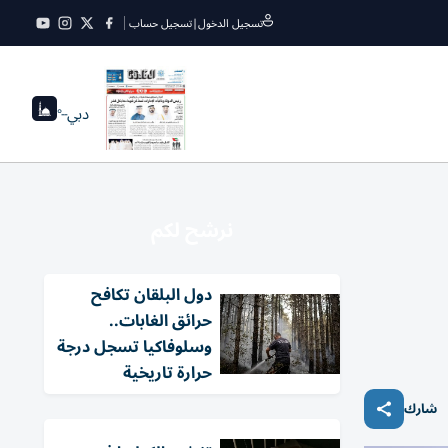
تسجيل الدخول
|
تسجيل حساب
دبي
--°
نرشح لكم
دول البلقان تكافح
حرائق الغابات..
وسلوفاكيا تسجل درجة
حرارة تاريخية
شارك