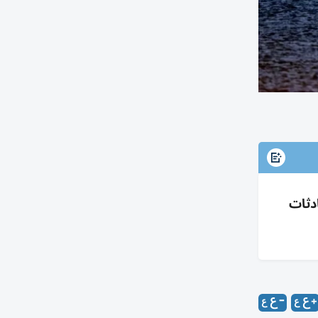
اق تترقب محادثات