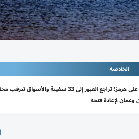
الخلاصه
ترامب: حرب إيران ستنتهي قريباً وأمريكا تسيطر على هرمز؛ تراجع العبور إلى 33 سفينة والأسو
ن وعمان لإعادة فتحه