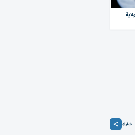
صابة بفطر خطِر في 27 ولاية
شارك