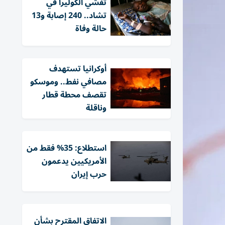
تفشي الكوليرا في
تشاد.. 240 إصابة و13
حالة وفاة
أوكرانيا تستهدف
مصافي نفط.. وموسكو
تقصف محطة قطار
وناقلة
استطلاع: 35% فقط من
الأمريكيين يدعمون
حرب إيران
الاتفاق المقترح بشأن