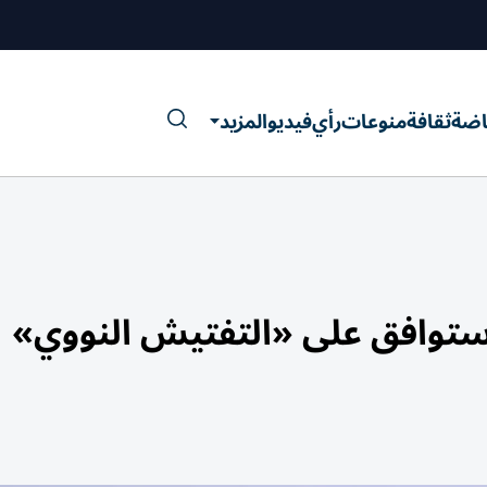
اضة
ثقافة
منوعات
رأي
فيديو
المزيد
 ستوافق على «التفتيش النووي»