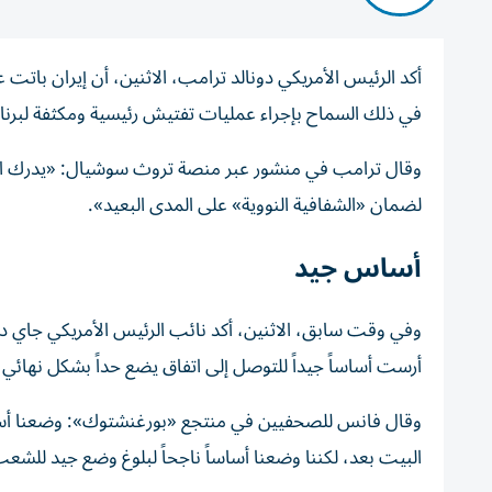
أكد الرئيس الأمريكي دونالد ترامب، الاثنين، أن إيران بات
في ذلك السماح بإجراء عمليات تفتيش رئيسية ومكثفة لبرنا
وقال ترامب في منشور عبر منصة تروث سوشيال: «
يدرك ا
لضمان «الشفافية النووية» على المدى البعيد».
أساس جيد
وفي وقت سابق، الاثنين، أكد نائب الرئيس الأمريكي جاي دي 
أرست أساساً جيداً للتوصل إلى اتفاق يضع حداً بشكل نهائ
وقال فانس للصحفيين في منتجع «بورغنشتوك»: وضعنا أساساً ج
البيت بعد، لكننا وضعنا أساساً ناجحاً لبلوغ وضع جيد للشعب