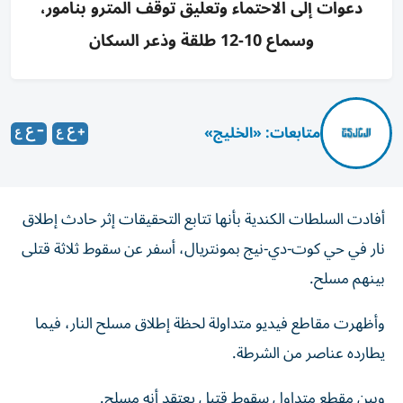
دعوات إلى الاحتماء وتعليق توقف المترو بنامور،
وسماع 10-12 طلقة وذعر السكان
متابعات: «الخليج»
أفادت السلطات الكندية بأنها تتابع التحقيقات إثر حادث إطلاق
نار في حي كوت-دي-نيج بمونتريال، أسفر عن سقوط ثلاثة قتلى
بينهم مسلح.
وأظهرت مقاطع فيديو متداولة لحظة إطلاق مسلح النار، فيما
يطارده عناصر من الشرطة.
وبين مقطع متداول سقوط قتيل يعتقد أنه مسلح.