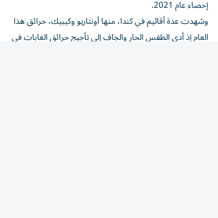
إحصاء عام 2021.
وشهدت عدة أقاليم في كندا، منها أونتاريو وكيبيك، حرائق هذا
العام ⁠إذ أدى الطقس الحار والجاف إلى تأجيج حرائق الغابات في
مناطق الغطاء النباتي الكثيف. وتلقت كندا مساعدة من
المكسيك وأستراليا وفرنسا ​ونيوزيلندا ‌للسيطرة على النيران.
وانتشر نحو 1500 من رجال الإطفاء ‌في أنحاء إقليم كولومبيا
البريطانية حيث تزيد الظروف الحارة والجافة من خطر اندلاع
حرائق جديدة وقد تؤدي الصواعق إلى تأجيج حرائق ‌لا تزال
مشتعلة. ‌وأصدرت المقاطعة 39 أمر إخلاء ⁠و49 تنبيهاً.
وقال ديفيد إيبي رئيس وزراء كولومبيا ‌البريطانية الأسبوع
الماضي إن الإقليم يمتلك موارد كافية، وإنه متأهب بدعم من
الأعداد الإضافية من رجال الإطفاء ⁠والطائرات من داخل البلاد
وخارجها.
وقال المركز الكندي ​المشترك بين الوكالات لمواجهة حرائق