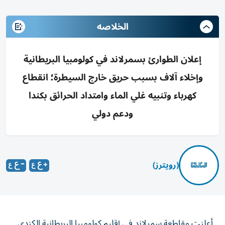
الخلاصه
إعلان الطوارئ بسمرلاند في كولومبيا البريطانية
وإخلاء آلاف بسبب حريق خارج السيطرة؛ انقطاع
كهرباء وتنبيه غلي الماء وامتداد الحرائق بكندا
ودعم دولي
(رويترز)
أعلنت مقاطعة سمرلاند في إقليم كولومبيا البريطانية الكندي