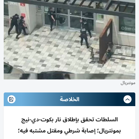
مونتريال
الخلاصة
السلطات تحقق بإطلاق نار بكوت-دي-نيج
بمونتريال؛ إصابة شرطي ومقتل مشتبه فيه؛