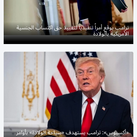
ترامب يوقع أمراً تنفيذياً لتقييد حق اكتساب الجنسية
الأمريكية بالولادة
«أكسيوس»: ترامب يستهدف «سياحة الولادة» بأوامر