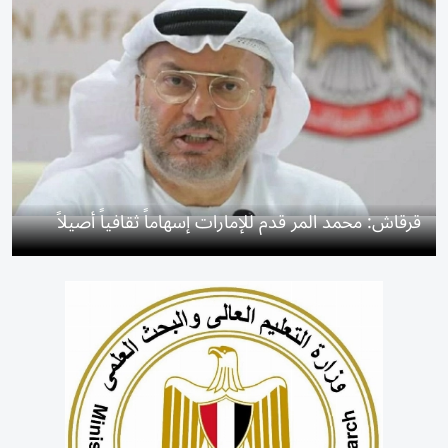
قرقاش: محمد المر قدم للإمارات إسهاماً ثقافياً أصيلاً