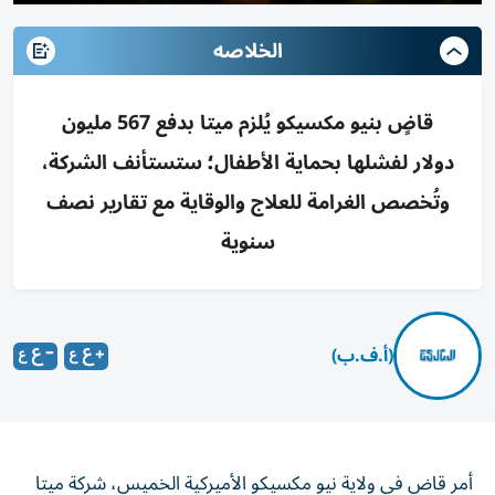
الخلاصه
قاضٍ بنيو مكسيكو يُلزم ميتا بدفع 567 مليون
دولار لفشلها بحماية الأطفال؛ ستستأنف الشركة،
وتُخصص الغرامة للعلاج والوقاية مع تقارير نصف
سنوية
(أ.ف.ب)
أمر قاض في ولاية نيو مكسيكو الأميركية الخميس، شركة ميتا