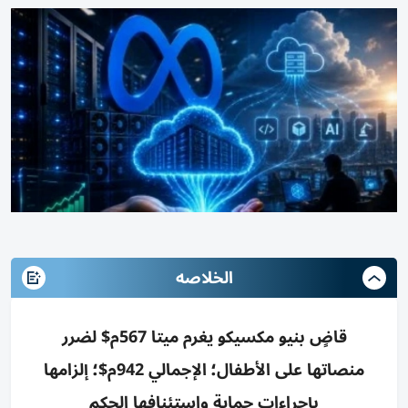
الخلاصه
قاضٍ بنيو مكسيكو يغرم ميتا 567م$ لضرر
منصاتها على الأطفال؛ الإجمالي 942م$؛ إلزامها
بإجراءات حماية واستئنافها الحكم