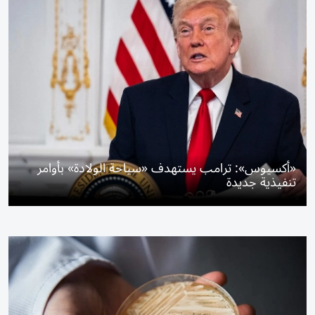
«أكسيوس»: ترامب يستهدف «سياحة الولادة» بأوامر
تنفيذية جديدة