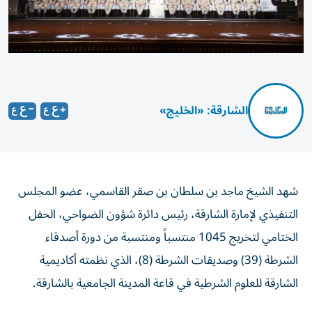
الشارقة: «الخليج»
شهد الشيخ ماجد بن سلطان بن صقر القاسمي، عضو المجلس
التنفيذي لإمارة الشارقة، رئيس دائرة شؤون الضواحي، الحفل
الختامي لتخريج 1045 منتسباً ومنتسبة من دورة أصدقاء
الشرطة (39) وصديقات الشرطة (8)، الذي نظمته أكاديمية
الشارقة للعلوم الشرطية في قاعة المدينة الجامعية بالشارقة.
حضر الحفل اللواء الدكتور محمد خميس العثمني، مدير