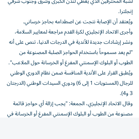
لشبه المحترفين الذي يغطي لندن الكبرى وشرق وجنوب شرقي
إنجلترا.
ويُعتقد أن الإصابة نتجت عن اصطدامه بحاجز خرساني.
وأجرى الاتحاد الإنجليزي لكرة القدم مراجعة لمعايير السلامة،
ونشر إرشادات جديدة للأندية في الدرجات الدنيا، تنص على أنه
"لم يعد مسموحاً باستخدام الحواجز الصلبة المصنوعة من
الطوب أو البلوك الإسمنتي المفرغ أو الخرسانة حول الملاعب".
ويُطبق القرار على الأندية المنافسة ضمن نظام الدوري الوطني
للرجال (المستويات 1 إلى 6) ودوري السيدات الوطني (الدرجتان
3 و4).
وقال الاتحاد الإنجليزي، الجمعة: "يجب إزالة أي حواجز قائمة
مصنوعة من الطوب أو البلوك الإسمنتي المفرغ أو الخرسانة في
أقرب وقت معقول، أو تغطيتها بوسائل حماية مناسبة إذا
تعذرت إزالتها لأسباب إنشائية".