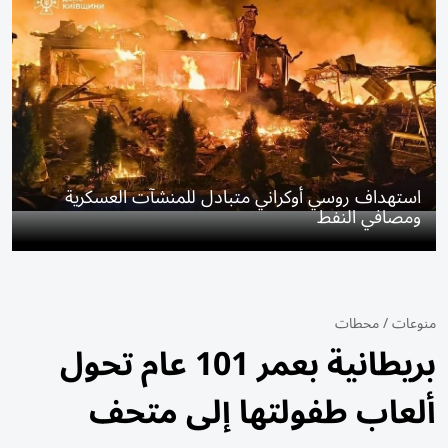
استهداف روسي أوكراني متبادل للمنشآت العسكرية
ومصافي النفط
منوعات
/
محطات
بريطانية بعمر 101 عام تحول
ألعاب طفولتها إلى متحف