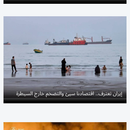
إيران تعترف.. اقتصادنا سيئ والتضخم خارج السيطرة