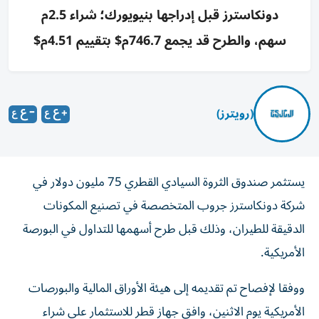
دونكاسترز قبل إدراجها بنيويورك؛ شراء 2.5م
سهم، والطرح قد يجمع 746.7م$ بتقييم 4.51م$
(رويترز)
يستثمر صندوق الثروة السيادي القطري 75 مليون دولار في
شركة دونكاسترز جروب المتخصصة ‌في تصنيع المكونات
الدقيقة للطيران، وذلك قبل طرح ​أسهمها ⁠للتداول في البورصة
الأمريكية.
ووفقا لإفصاح تم ‌تقديمه إلى هيئة الأوراق ‌المالية والبورصات
الأمريكية يوم الاثنين، وافق جهاز قطر للاستثمار على شراء