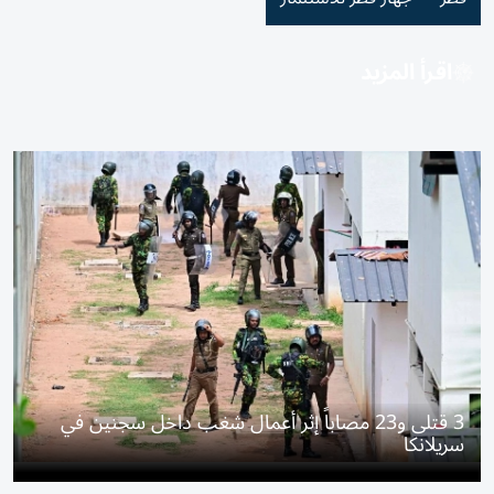
اقرأ المزيد
3 قتلى و23 مصاباً إثر أعمال شغب داخل سجنين في
سريلانكا