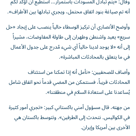
وقال: «يتم تبادل المسودات باستمرار... أستطيع أن أؤكد لكم
أنه تم صياغة بنود اتفاق محتمل، ويجري تبادلها بين الأطراف».
وأوضح الأنصاري أن تركيز الوسطاء حالياً ينصب على إيجاد «حل
سريع» يعيد واشنطن وطهران إلى طاولة المفاوضات، مشيراً
إلى أنه «لا يوجد لدينا حالياً أي شيء مُدرج على جدول الأعمال
في ما يتعلق بالمحادثات المباشرة».
وأضاف للصحفيين: «نأمل أنه إذا تمكنا من استئناف
المحادثات قريباً، فسنتمكن من المضي قدماً نحو اتفاق شامل
يُساعدنا على استعادة السلام في منطقتنا».
من جهته، قال مسؤول أمني باكستاني كبير: «تجري أمور كثيرة
في الكواليس. نتحدث إلى الطرفين». وتتوسط باكستان هي
الأخرى بين أمريكا وإيران.