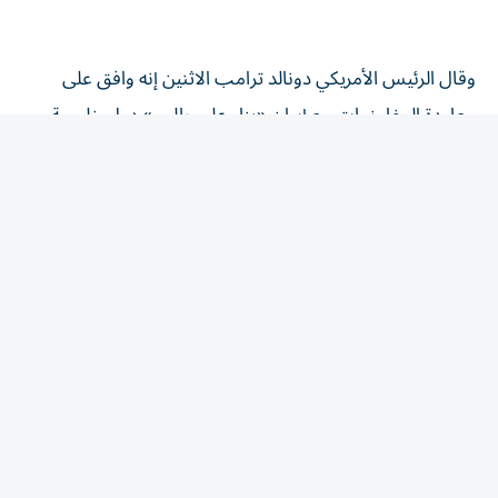
وقال الرئيس الأمريكي دونالد ترامب الاثنين إنه وافق على
معاودة المفاوضات مع إيران «بناء على طلب» دول خليجية
وفي المنطقة، واصفاً إياها بأنها «الفرصة الأخيرة» بالنسبة إلى
المسؤولين الإيرانيين للتوصل إلى اتفاق. وأضاف ترامب أن هذه
المحادثات تمحورت على إعادة فتح محتملة «اعتباراً من الغد»
لمضيق هرمز.
وقال الأنصاري: «ينصبّ تركيزنا حالياً على خفض التصعيد،
وإعادة فتح المضيق، وإعادة فتح الباب للدبلوماسية بين
الأطراف».
وأضاف: «نأمل أنه إذا تمكّنا من استئناف المحادثات قريباً،
فسنتمكّن من المضي قدماً نحو التوصل إلى اتفاق مهم».
ونفت وزارة الخارجية الإيرانية، الاثنين، وجود مفاوضات حالياً مع
الولايات المتحدة.