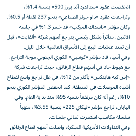
انخفضت عقود «ستاندرد آند بورز 500» بنسبة 1.4%،
وتراجعت عقود «داو جونز الصناعي» بنحو 237 نقطة أو 0.5%.
وكان مؤشر «ناسداك المركب» قد خسر 1.3% في جلسة
الاثنين، متأثراً بشكل رئيسي بتراجع أسهم شركة «ألفابت»، قبل
أن تمتد عمليات البيع إلى الأسواق العالمية خلال الليل.
وفي آسيا، قاد مؤشر «كوسبي» الكوري الجنوبي موجة التراجع،
مع هبوط حاد في أسهم قطاع الرقائق، حيث تراجعت شركة
«إس كيه هاينكس» بأكثر من 12%، في ظل تراجع واسع لقطاع
أشباه الموصلات في المنطقة. كما انخفض المؤشر الكوري بنحو
10%، رغم أنه كان مرتفعاً بنسبة 95% منذ بداية العام. وفي
اليابان، تراجع مؤشر «نيكاي 225» بنسبة 3.55%، منهياً
سلسلة مكاسب استمرت ثماني جلسات.
وفي التداولات الأمريكية المبكرة، واصلت أسهم قطاع الرقائق