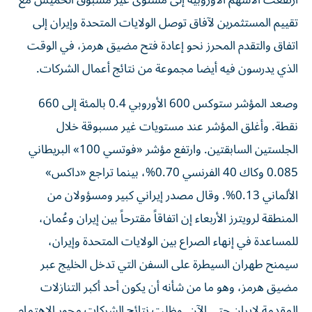
ارتفعت الأسهم الأوروبية إلى مستوى غير مسبوق الخميس مع
تقييم المستثمرين لآفاق توصل الولايات المتحدة وإيران إلى
اتفاق ‌والتقدم المحرز نحو إعادة فتح مضيق هرمز، في الوقت
الذي يدرسون فيه أيضا مجموعة من نتائج أعمال الشركات.
وصعد ‌المؤشر ستوكس 600 الأوروبي ‌0.4 بالمئة إلى 660
نقطة. وأغلق المؤشر عند مستويات غير مسبوقة خلال
الجلستين السابقتين. وارتفع مؤشر «فوتسي 100» البريطاني
0.085 وكاك 40 الفرنسي 0.70%، بينما تراجع «داكس»
الألماني 0.13%. وقال مصدر إيراني ‌كبير ومسؤولان من
المنطقة لرويترز الأربعاء إن اتفاقاً مقترحاً بين إيران وعُمان،
للمساعدة في إنهاء الصراع بين الولايات المتحدة وإيران،
سيمنح طهران السيطرة على السفن التي تدخل الخليج عبر
مضيق هرمز، وهو ما من شأنه أن يكون أحد أكبر التنازلات
المقدمة لإيران حتى الآن. وظلت نتائج الشركات محور الاهتمام