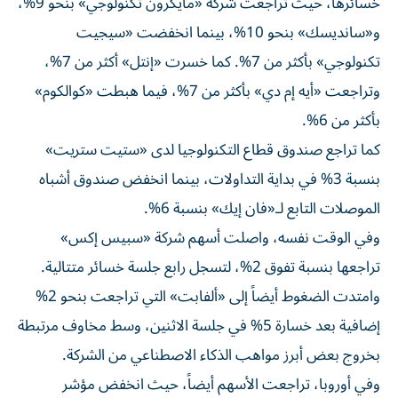
خسائرها، حيث تراجعت شركة «مايكرون تكنولوجي» بنحو 9%،
و«سانديسك» بنحو 10%، بينما انخفضت «سيجيت
تكنولوجي» بأكثر من 7%. كما خسرت «إنتل» أكثر من 7%،
وتراجعت «أيه إم دي» بأكثر من 7%، فيما هبطت «كوالكوم»
بأكثر من 6%.
كما تراجع صندوق قطاع التكنولوجيا لدى «ستيت ستريت»
بنسبة 3% في بداية التداولات، بينما انخفض صندوق أشباه
الموصلات التابع لـ«فان إيك» بنسبة 6%.
وفي الوقت نفسه، واصلت أسهم شركة «سبيس إكس»
تراجعها بنسبة تفوق 2%، لتسجل رابع جلسة خسائر متتالية.
وامتدت الضغوط أيضاً إلى «ألفابت» التي تراجعت بنحو 2%
إضافية بعد خسارة 5% في جلسة الاثنين، وسط مخاوف مرتبطة
بخروج بعض أبرز مواهب الذكاء الاصطناعي من الشركة.
وفي أوروبا، تراجعت الأسهم أيضاً، حيث انخفض مؤشر