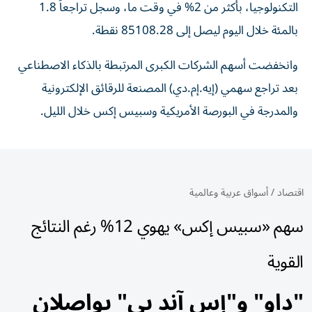
التكنولوجيا، بأكثر من 2% في وقت ما، وسجل تراجعاً 1.8
بالمئة خلال اليوم ‌ليصل إلى 85108.28 نقطة.
وانخفضت أسهم الشركات الكبرى المرتبطة بالذكاء الاصطناعي
بعد تراجع سهمي (إيه.إم.دي) المصنعة للرقائق الإلكترونية
والمدرجة في البورصة الأمريكية وسبيس إكس خلال الليل.
اقتصاد
/
أسواق عربية وعالمية
سهم «سبيس إكس» يهوي 12% رغم النتائج
القوية
"داو" و"إس آند بي" يواصلان