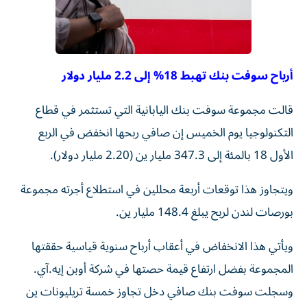
أرباح سوفت بنك تهبط 18% إلى 2.2 مليار دولار
قالت مجموعة سوفت بنك ‌اليابانية التي تستثمر في قطاع ​
التكنولوجيا يوم ⁠الخميس إن صافي ‌ربحها انخفض في ‌الربع
الأول 18 بالمئة إلى 347.3 مليار ‌ين (2.20 مليار دولار).
ويتجاوز هذا توقعات أربعة ⁠محللين في استطلاع أجرته مجموعة
بورصات لندن لربح يبلغ 148.4 مليار ين.
ويأتي هذا الانخفاض في أعقاب ​أرباح سنوية قياسية حققتها
المجموعة ‌بفضل ارتفاع قيمة حصتها في شركة أوبن إيه.آي.
⁠وسجلت سوفت بنك صافي دخل تجاوز خمسة تريليونات ين ​