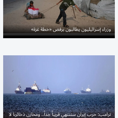
وزراء إسرائيليون يطالبون برفض «خطة غزة»
ترامب: حرب إيران ستنتهي قريباً جداً.. ومخازن ذخائرنا لا