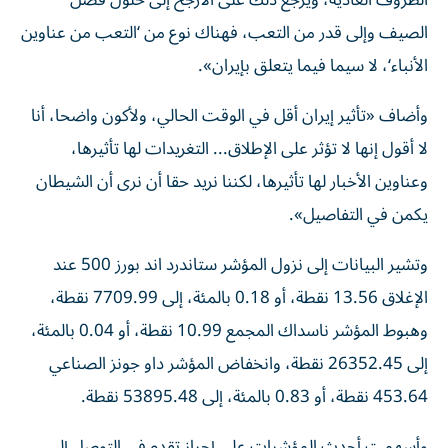
الظروف العادية، ويرجع ذلك على الأرجح إلى حلول ⁠فصل
الصيف وإلى قدر من التعب، فهناك نوع من ‘التعب من عناوين
الأنباء‘، لا سيما فيما يتعلق بإيران».
وأضاف «تأثير إيران أقل في الوقت الحالي، ولأكون واضحا، أنا
لا أقول ​إنها لا ‌تؤثر على الإطلاق... التغريدات لها تأثيرها،
وعناوين الأخبار لها تأثيرها، لكننا ‌نريد حقا أن نرى أن الشيطان
يكمن في التفاصيل».
وتشير البيانات إلى نزول المؤشر ستاندرد اند بورز 500 عند
الإغلاق 13.56 نقطة، أو 0.18 بالمئة، إلى 7709.99 نقطة،
‌وهبوط المؤشر ناسداك ‌المجمع 10.99 نقطة، أو 0.04 بالمئة،
⁠إلى 26352.45 نقطة، وانخفاض المؤشر داو جونز الصناعي
453.64 نقطة، ‌أو 0.83 بالمئة، إلى 53895.48 نقطة.
وأسهمت أحدث المؤشرات على إحراز تقدم في التوصل إلى