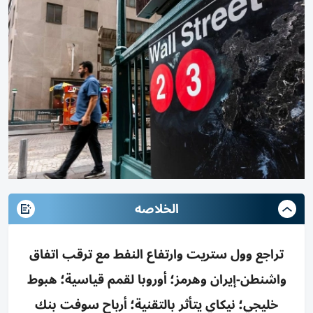
الخلاصه
تراجع وول ستريت وارتفاع النفط مع ترقب اتفاق
واشنطن-إيران وهرمز؛ أوروبا لقمم قياسية؛ هبوط
خليجي؛ نيكاي يتأثر بالتقنية؛ أرباح سوفت بنك