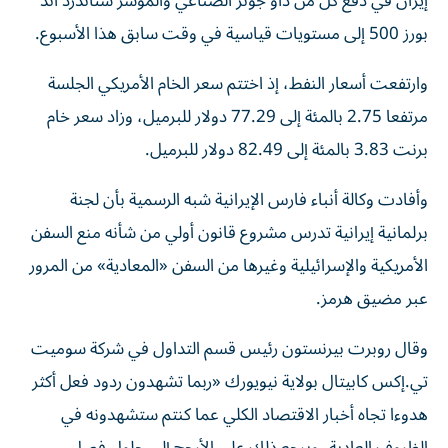
إيران في دفع كل من داو جونز الصناعي ‌والمؤشر ستاندرد اند
بورز 500 إلى مستويات قياسية في وقت سابق هذا الأسبوع.
وارتفعت ⁠أسعار النفط، إذ اختتم سعر الخام الأمريكي الجلسة
مرتفعا 2.75 بالمئة إلى 77.29 دولار للبرميل، وزاد سعر خام
برنت 3.83 بالمئة إلى 82.49 دولار للبرميل.
وأفادت وكالة أنباء فارس الإيرانية شبه الرسمية بأن لجنة
برلمانية إيرانية تدرس مشروع قانون أولي من شأنه منع السفن
الأمريكية والإسرائيلية وغيرها من السفن «المعادية» من ​المرور
عبر مضيق هرمز.
وقال روبرت بيرنستون رئيس قسم التداول في شركة ‌سوميت
تي.إكس كابيتال بولاية نيويورك «ربما تشهدون ردود فعل أكثر
هدوءا تجاه أخبار الاقتصاد الكلي عما كنتم ستشهدونه في