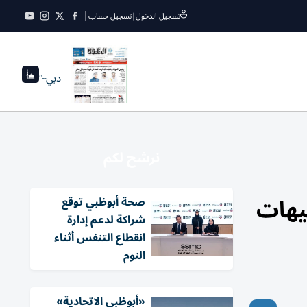
تسجيل الدخول
|
تسجيل حساب
دبي
--°
نرشح لكم
يهات
صحة أبوظبي توقع
شراكة لدعم إدارة
انقطاع التنفس أثناء
النوم
«أبوظبي الاتحادية»