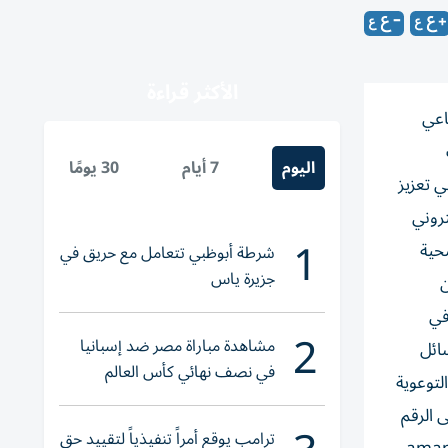
الأكثر قراءة
اعي
اليوم
7 أيام
30 يومًا
ي تعزيز
تروني
1
حية
شرطة أبوظبي تتعامل مع حريق في
جزيرة ياس
ن
في
2
مشاهدة مباراة مصر ضد إسبانيا
سائل
في نصف نهائي كأس العالم
لتوعوية
لناشئات اليد 2026
 الرقم
ترامب يوقع أمراً تنفيذياً لتقييد حق