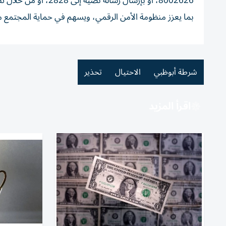
8002626، أو بإرسال رسالة نصية إلى 2828، أو من خلال تطبيق شرطة أبوظبي الذكي، أو البريد الإلكتروني
بما يعزز منظومة الأمن الرقمي، ويسهم في حماية المجتمع من
شرطة أبوظبي
الاحتيال
تحذير
اقرأ المزيد