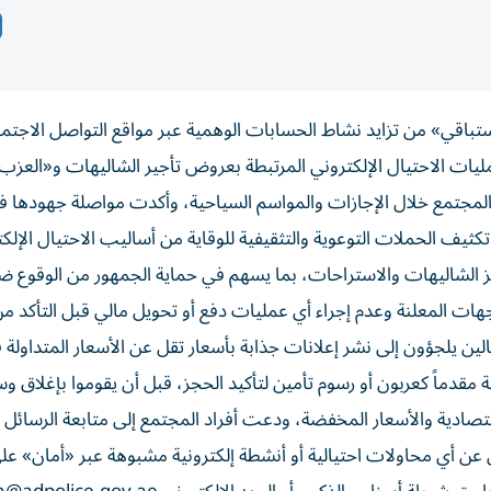
تباقي» من تزايد نشاط الحسابات الوهمية عبر مواقع التواصل الاجتم
مليات الاحتيال الإلكتروني المرتبطة بعروض تأجير الشاليهات و«العزب
 المجتمع خلال الإجازات والمواسم السياحية، وأكدت مواصلة جهودها ف
ثيف الحملات التوعوية والتثقيفية للوقاية من أساليب الاحتيال الإلك
جز الشاليهات والاستراحات، بما يسهم في حماية الجمهور من الوقوع ض
ات المعلنة وعدم إجراء أي عمليات دفع أو تحويل مالي قبل التأكد م
ين يلجؤون إلى نشر إعلانات جذابة بأسعار تقل عن الأسعار المتداولة 
 مقدماً كعربون أو رسوم تأمين لتأكيد الحجز، قبل أن يقوموا بإغلاق و
قتصادية والأسعار المخفضة،
ودعت أفراد المجتمع إلى متابعة الرسائل ا
ي عن أي محاولات احتيالية أو أنشطة إلكترونية مشبوهة عبر «أمان» على