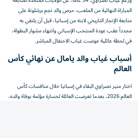
ورغم غياب نصراوي، 34 عاماً، عن الولايات المتحدة لمتابعة
المباراة النهائية من الملعب، حرص والد نجم برشلونة على
متابعة الإنجاز التاريخي لابنه من إسبانيا، قبل أن يلتقي به
مجدداً عقب عودة المنتخب الإسباني وانتهاء مشوار البطولة،
في لحظة عائلية عوضت غياب الاحتفال المباشر.
أسباب غياب والد يامال عن نهائي كأس
العالم
اختار منير نصراوي البقاء في إسبانيا خلال منافسات كأس
العالم 2026، بعدما تعرضت العائلة لخسارة مؤلمة بوفاة والده،
جد لامين يامال، بالتزامن مع فترة البطولة، وهو ما دفعه إلى
البقاء بجانب أفراد أسرته ومساندتهم خلال هذه المرحلة
الصعبة.