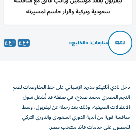
ليفربول بعقد موسمين وراتب عائق مع منافسة
سعودية وتركية وقرار حاسم لمسيرته
متابعات: «الخليج»
دخل نادي أتلتيكو مدريد الإسباني على خط المفاوضات لضم
النجم المصري محمد صلاح، في صفقة قد تُشعل سوق
الانتقالات الصيفية، وذلك بعد رحيله عن ليفربول، وسط
منافسة قوية من أندية الدوري السعودي والدوري التركي
للحصول على خدمات قائد منتخب مصر.