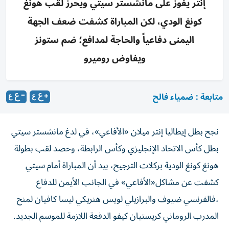
إنتر يفوز على مانشستر سيتي ويحرز لقب هونغ
كونغ الودي، لكن المباراة كشفت ضعف الجهة
اليمنى دفاعياً والحاجة لمدافع؛ ضم ستونز
ويفاوض روميرو
متابعة : ضمياء فالح
نجح بطل إيطاليا إنتر ميلان «الأفاعي»، في لدغ مانشستر سيتي
بطل كأس الاتحاد الإنجليزي وكأس الرابطة، وحصد لقب بطولة
هونغ كونغ الودية بركلات الترجيح، بيد أن المباراة أمام سيتي
كشفت عن مشاكل«الأفاعي» في الجانب الأيمن للدفاع
،فالفرنسي ضيوف والبرازيلي لويس هنريكي ليسا كافيان لمنح
المدرب الروماني كريستيان كيفو الدفعة اللازمة للموسم الجديد.