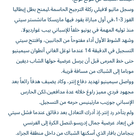
وسجل ماتيو لافيلي ركلة الترجيح الحاسمة،ليمنح بطل إيطاليا
الفوز 3-1،في أول مباراة يقود فيها ماريسكا مانشستر سيتي
منذ توليه المهمة في يونيو خلفاً للإسباني بيب غوارديولا.
وشهد الشوط الأول أداء مفتوحاً من الجانبين، وافتتح سيتي
التسجيل في الدقيقة 14 عندما توغل الغاني أنطوان سيمينيو
حتى خط المرمى قبل أن يرسل عرضية حولها الشاب ديفين
موباما إلى الشباك من مسافة قريبة.
وواصل سيمينيو تهديد دفاع إنتر، وكاد يضيف هدفاً رائعاً بعد
مجهود فردي مميز راوغ خلاله عدة مدافعين،لكن الحارس
الإسباني جوزيب مارتينيس حرمه من التسجيل.
ولم يتأخر رد إنتر،إذ أدرك التعادل بعد دقائق عندما فشل سيتي
في إبعاد عرضية جمال إدريسو،لتصل الكرة إلى الفرنسي
بنجامان بافار الذي أسكنها الشباك من داخل منطقة الجزاء.
وأهدر الفريقان فرصاً محققة مع بداية الشوط الثاني،قبل أن