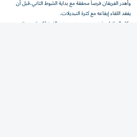
يفقد اللقاء إيقاعه مع كثرة التبديلات.
وكاد البرازيلي فيتور ريس يمنح سيتي الفوز،لكن تسديدته
اصطدمت بالعارضة،فيما ارتدت محاولة الجناح الشاب رايان
ماكايدو من القائم،لينتهي الوقت الأصلي بالتعادل قبل أن
يحسم إنتر المواجهة بركلات الترجيح.
ويتولى ماريسكا مهمة صعبة بخلافة غوارديولا الذي قاد
مانشستر سيتي إلى 20 لقباً خلال عقد حافل بالنجاحات.
ويأمل النادي في تجنب مصير أندية أخرى عانت بعد رحيل
مدربين صنعوا حقبة من الإنجازات، وفي مقدمتها مانشستر
يونايتد الذي تراجع مستواه عقب اعتزال السير أليكس
فيرغوسون عام 2013.