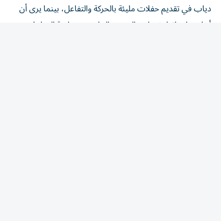
أبناء جيله باتوا يفضلون الهدوء والجلوس ومتابعة المباريات.
«شاهد الأهلي وفاركو»
وواصل باسم يوسف سخريته قائلاً: «خد فولتارين بكميات،
والبس بيجاما، اقعد معانا على القهوة واتفرج على ماتش
الأهلي وفاركو».
واستكمل مداعبته لعمرو دياب: «كنا بنكبر وبنسمعك، بطلنا
تنطيط وأنت مكمل يا عمرو، مش ممكن كده.. عيش سنك».
وجاءت تعليقات باسم يوسف في إطار ساخر وكوميدي، معتمداً
على المفارقة بين تقدمه في العمر واستمرار نشاطه وحيويته
على المسرح.