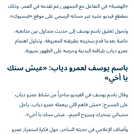
«الهضبة» في التفاعل مع الجمهور رغم تقدمه في العمر، وذلك
بمقطع فيديو نشره عبر حسابه الرسمي على موقع «فيسبوك».
وتحول تعليق باسم يوسف إلى حديث متداول بين متابعيه،
خاصة بعدما قدم سخريته بطريقته المعروفة، وتناول اهتمام
عمرو دياب بلياقته البدنية وحرصه على الظهور بحيوية.
باسم يوسف لعمرو دياب: «عيش سنك
يا أخي»
وقال باسم يوسف في الفيديو ساخراً من نشاط عمرو دياب
على المسرح: «مش فاهم اللي بيعمله عمرو دياب، راجل
ستيناتي بيتحرك وبيروح الجيم.. عيش سنك يا أخي».
وأضاف الإعلامي في حديثه الساخر، حول فكرة استمرار عمرو
دياب في تقديم حفلات مليئة بالحركة والتفاعل، بينما يرى أن