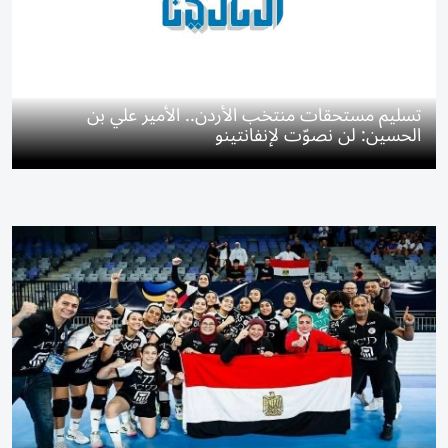
تسليم مستحقات منتخب الأردن.. الأمير علي بن
الحسين: لن نصوّت لإنفانتينو