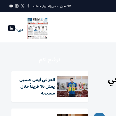
تسجيل الدخول
|
تسجيل حساب
دبي
--°
نرشح لكم
ي
العراقي أيمن حسين
يمثل 16 فريقاً خلال
مسيرته