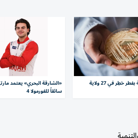
3400 إصابة بفطر خطِر في 27 ولاية
«الشارقة البحري» يعتمد مار
سائقاً للفورمولا 4