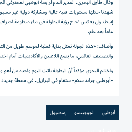
وقال طارق البحري، المدير العام لرابطة أبوظبي لمحترفي ال
شهدنا خلالها مستويات فنية عالية ومشاركة دولية غير مسبوقة
إسطنبول يعكس نجاح رؤية البطولة في بناء منظومة احترافية
عاماً بعد عام.
وأضاف: «هذه الجولة تمثل بداية فعلية لموسم طويل من التح
والتصنيف العالمي، ما يضع اللاعبين والأكاديميات أمام اخت
واختتم البحري مؤكداً أنّ البطولة باتت اليوم واحدة من أهم 
«أبوظبي جراند سلام» ستقام في البرازيل، في محطة جديدة ي
أبوظبي
الجوجيتسو
إسطنبول