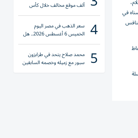
3
ام،
ألف موقع مخالف خلال كأس
سناه في
العالم 2026
4
تنافس
سعر الذهب في مصر اليوم
الخميس 6 أغسطس 2026.. هل
تنوي الشراء؟
اط
5
محمد صلاح يتحد في طرابزون
سبور مع زميله وخصمه السابقين
لة