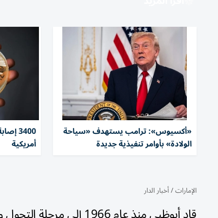
اقرأ المزيد
«أكسيوس»: ترامب يستهدف «سياحة
الولادة» بأوامر تنفيذية جديدة
أمريكية
الإمارات
/
أخبار الدار
قاد أبوظبي منذ عام 1966 إلى مرحلة التحول والتنمية