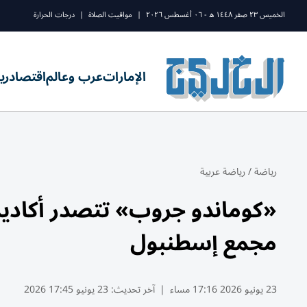
الخميس ٢٣ صفر ١٤٤٨ ه - ٠٦ أغسطس ٢٠٢٦
|
مواقيت الصلاة
|
درجات الحرارة
الإمارات
عرب وعالم
اقتصاد
ري
رياضة
/
رياضة عربية
«كوماندو جروب» تتصدر أكادي
مجمع إسطنبول
23 يونيو 2026 17:16 مساء
|
آخر تحديث:
23 يونيو 17:45 2026