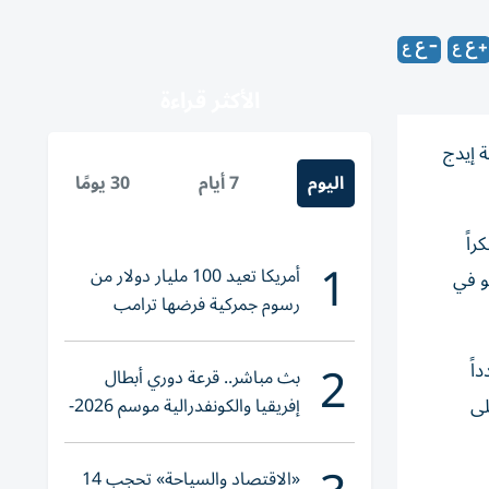
الأكثر قراءة
يمت برعاية مجموعة إيدج
اليوم
7 أيام
30 يومًا
كراً
1
أمريكا تعيد 100 مليار دولار من
و في
رسوم جمركية فرضها ترامب
2
اً
بث مباشر.. قرعة دوري أبطال
إفريقيا والكونفدرالية موسم 2026-
لى
2027
«الاقتصاد والسياحة» تحجب 14