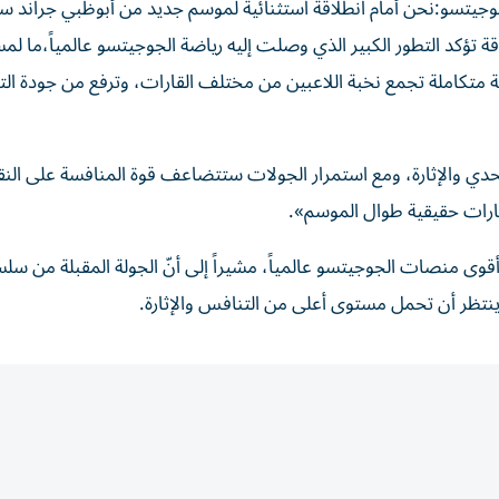
جوجيتسو:نحن أمام انطلاقة استثنائية لموسم جديد من أبوظبي جراند سل
 تؤكد التطور الكبير الذي وصلت إليه رياضة الجوجيتسو عالمياً،ما لم
 متكاملة تجمع نخبة اللاعبين من مختلف القارات، وترفع من جودة ال
دي والإثارة، ومع استمرار الجولات ستتضاعف قوة المنافسة على النق
بارات حقيقية طوال الموسم».
وأقوى منصات الجوجيتسو عالمياً، مشيراً إلى أنّ الجولة المقبلة من سلس
نتظر أن تحمل مستوى أعلى من التنافس والإثارة.