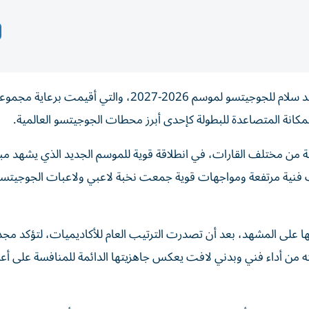
اختُتمت بنجاح كبير الجولة الافتتاحية من بطولة أبوظبي جراند سلام للجوجيتسو لموسم 2026-2027، والتي أق
انة المتصاعدة للبطولة كإحدى أبرز محطات الجوجيتسو العالمية.
فسات مشاركة أكثر من 67 دولة و157 أكاديمية من مختلف القارات، في انطلاقة قوية للموسم الجديد الذي يشهد مب
 فنية مرتفعة ومواجهات قوية جمعت نخبة لاعبي ولاعبات الجوجيتس
على المشهد، بعد أن تصدرت الترتيب العام للأكاديميات، لتؤكد مجدد
مته من أداء فني وبدني لافت يعكس جاهزيتها الدائمة للمنافسة على أع