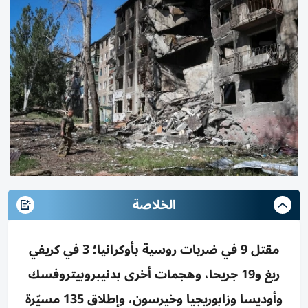
الخلاصة
مقتل 9 في ضربات روسية بأوكرانيا؛ 3 في كريفي
ريغ و19 جريحا، وهجمات أخرى بدنيبروبيتروفسك
وأوديسا وزابوريجيا وخيرسون، وإطلاق 135 مسيّرة