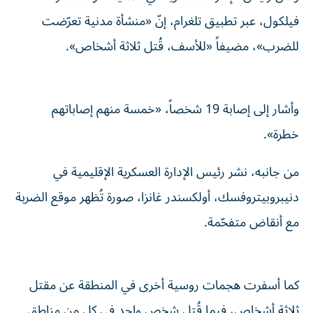
فيلكول، عبر تطبيق تلغرام، إنّ «منشأة مدنية تعرّضت
للضرب»، مضيفاً «للأسف، قُتل ثلاثة أشخاص».
وأشار إلى إصابة 19 شخصاً، «خمسة منهم إصاباتهم
خطرة».
من جانبه، نشر رئيس الإدارة العسكرية الإقليمية في
دنيبروبيتروفسك، أولكسندر غانزا، صورة تُظهر موقع الضربة
مع أنقاض متفحّمة.
كما أسفرت هجمات روسية أخرى في المنطقة عن مقتل
ثلاثة أشخاص، فيما قُتل شخص واحد في كل من مناطق