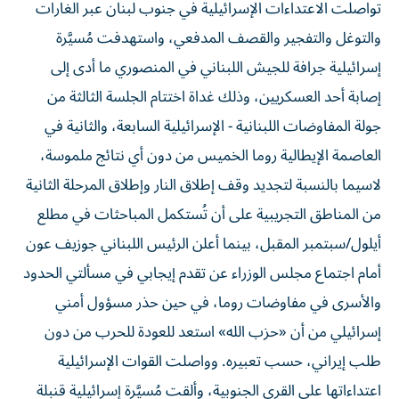
والتوغل والتفجير والقصف المدفعي، واستهدفت مُسيَّرة
إسرائيلية جرافة للجيش اللبناني في المنصوري ما أدى إلى
إصابة أحد العسكريين، وذلك غداة اختتام الجلسة الثالثة من
جولة المفاوضات اللبنانية - الإسرائيلية السابعة، والثانية في
العاصمة الإيطالية روما الخميس من دون أي نتائج ملموسة،
لاسيما بالنسبة لتجديد وقف إطلاق النار وإطلاق المرحلة الثانية
من المناطق التجريبية على أن تُستكمل المباحثات في مطلع
أيلول/سبتمبر المقبل، بينما أعلن الرئيس اللبناني جوزيف عون
أمام اجتماع مجلس الوزراء عن تقدم إيجابي في مسألتي الحدود
والأسرى في مفاوضات روما، في حين حذر مسؤول أمني
إسرائيلي من أن «حزب الله» استعد للعودة للحرب من دون
طلب إيراني، حسب تعبيره. وواصلت القوات الإسرائيلية
اعتداءاتها على القرى الجنوبية، وألقت مُسيَّرة إسرائيلية قنبلة