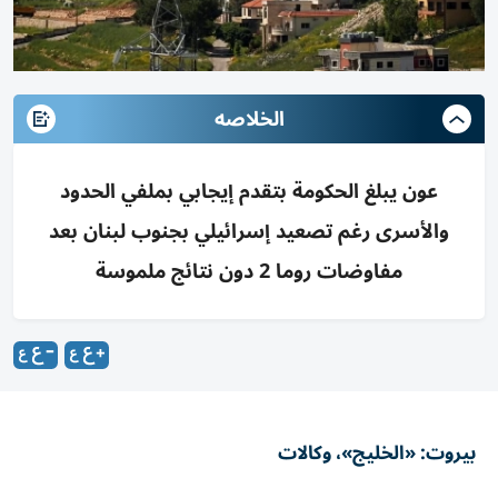
الخلاصه
عون يبلغ الحكومة بتقدم إيجابي بملفي الحدود
والأسرى رغم تصعيد إسرائيلي بجنوب لبنان بعد
مفاوضات روما 2 دون نتائج ملموسة
بيروت: «الخليج»، وكالات
تواصلت الاعتداءات الإسرائيلية في جنوب لبنان عبر الغارات