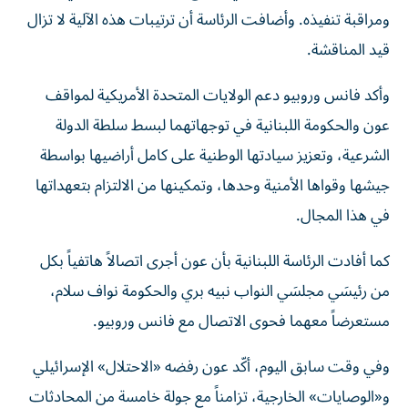
ومراقبة تنفيذه. وأضافت الرئاسة ‌أن ترتيبات ‌هذه ⁠الآلية ‌لا تزال
قيد المناقشة.
وأكد فانس وروبيو دعم الولايات المتحدة الأمريكية لمواقف
عون والحكومة اللبنانية في توجهاتهما لبسط سلطة الدولة
الشرعية، وتعزيز سيادتها الوطنية على كامل أراضيها بواسطة
جيشها وقواها الأمنية وحدها، وتمكينها من الالتزام بتعهداتها
في هذا المجال.
كما أفادت الرئاسة اللبنانية بأن عون أجرى اتصالاً هاتفياً بكل
من رئيسَي مجلسَي النواب نبيه بري والحكومة نواف سلام،
مستعرضاً معهما فحوى الاتصال مع فانس وروبيو.
وفي وقت سابق اليوم، أكّد عون رفضه «الاحتلال» الإسرائيلي
و«الوصايات» الخارجية، تزامناً مع جولة خامسة من المحادثات