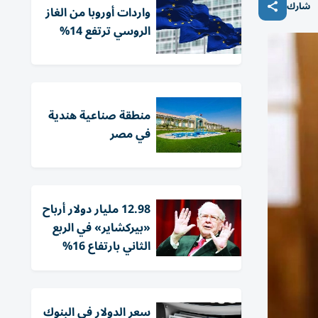
شارك
واردات أوروبا من الغاز
الروسي ترتفع 14%
منطقة صناعية هندية
في مصر
12.98 مليار دولار أرباح
«بيركشاير» في الربع
الثاني بارتفاع 16%
سعر الدولار في البنوك