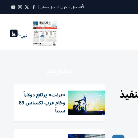
تسجيل الدخول
|
تسجيل حساب
دبي
--°
نرشح لكم
تنفيذ
«برنت» يرتفع دولاراً
وخام ​غرب تكساس 89
سنتاً