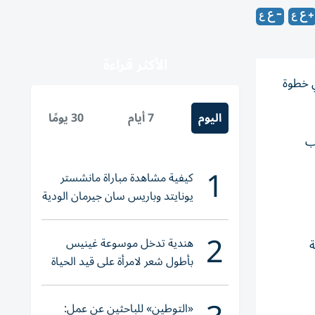
الأكثر قراءة
هورياً يقضي بزيادة المعاشات بنسبة 15% اعتباراً من الأول من يوليو 2026، في خطوة
اليوم
7 أيام
30 يومًا
اب
1
كيفية مشاهدة مباراة مانشستر
يونايتد وباريس سان جيرمان الودية
والقنوات الناقلة
2
هندية تدخل موسوعة غينيس
ية
بأطول شعر لامرأة على قيد الحياة
«التوطين» للباحثين عن عمل: