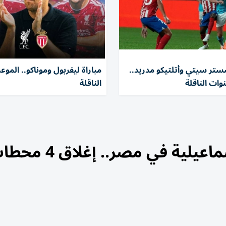
شستر سيتي وأتلتيكو مدريد..
مباراة ليفربول وموناكو.. الموع
نوات الناقلة
الناقلة
انفجار خط غاز أسفل ترعة الإسماعيلية في مصر.. إ