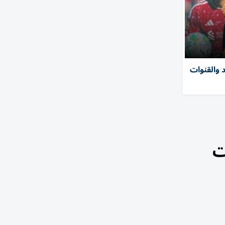
د والقنوات
غلاق 4 محطات