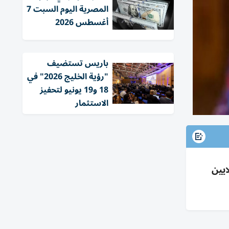
المصرية اليوم السبت 7
أغسطس 2026
باريس تستضيف
"رؤية الخليج 2026" في
18 و19 يونيو لتحفيز
الاستثمار
شة ملايين