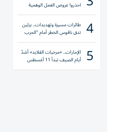
3
احذروا عروض العمل الوهمية
وتحققوا عبر «الباركود»
4
طائرات مسيرة وتهديدات.. برلين
تدق ناقوس الخطر أمام "الحرب
الهجينة"
5
الإمارات.. «مرخيات القلايد» أشدّ
أيام الصيف تبدأ 11 أغسطس