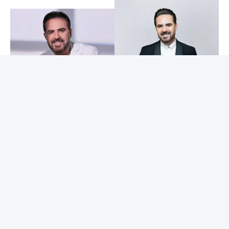
ولاقت «لحظة» تفاعلاً واسعاً منذ طرحها، حيث أشاد الجمهور
بالعودة إلى الأغنيات الرومانسية ذات الطابع الكلاسيكي التي
ارتبطت باسم وائل جسار، معتبرين أن العمل يعيد تقديمه في