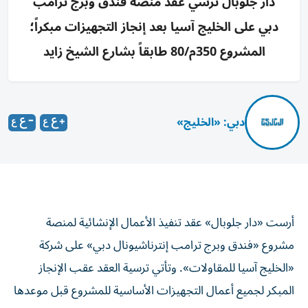
دار جلوبال ترسي عقد منصة فندق وبرج ترامب
دبي على الخليج آسيا بعد إنجاز التجهيزات مبكراً؛
المشروع 350م/80 طابقاً بشارع الشيخ زايد
دبي: «الخليج»
أرست «دار جلوبال» عقد تنفيذ الأعمال الإنشائية لمنصة
مشروع «فندق وبرج ترامب إنترناشيونال دبي» على شركة
«الخليج آسيا للمقاولات». وتأتي ترسية العقد عقب الإنجاز
المبكر لجميع أعمال التجهيزات الأساسية للمشروع قبل موعدها