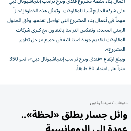
أعمال بناء منصة مشروع فندق وبرج ترامب إنترناشيونال دبي
على شركة الخليج آسيا للمقاولات. وتمثّل هذه الخطوة إنجازاً
مهماً في أعمال بناء المشروع التي تواصل تقدمها وفق الجدول
الزمني المحدد، وتعكس التزامنا بالتعاون مع كبرى شركات
المقاولات لتقديم جودة استثنائية في جميع مراحل تطوير
المشروع».
ويبلغ ارتفاع «فندق وبرج ترامب إنترناشيونال دبي»، نحو 350
متراً على امتداد 80 طابقاً.
منوعات
/
سينما وفنون
وائل جسار يطلق «لحظة»..
عودة إلى الرومانسية