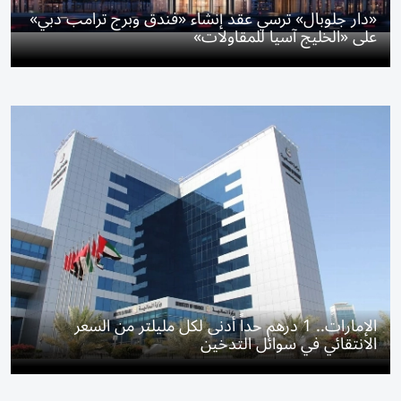
«دار جلوبال» ترسي عقد إنشاء «فندق وبرج ترامب دبي»
على «الخليج آسيا للمقاولات»
الإمارات.. 1 درهم حداً أدنى لكل مليلتر من السعر
الانتقائي في سوائل التدخين