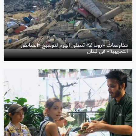
مفاوضات «روما 2» تنطلق اليوم لتوسيع «المناطق
التجريبية» في لبنان