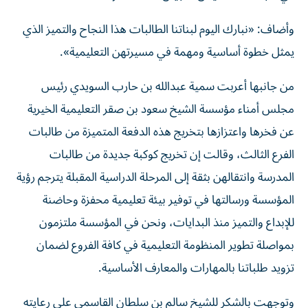
وأضاف: «نبارك اليوم لبناتنا الطالبات هذا النجاح والتميز الذي
يمثل خطوة أساسية ومهمة في مسيرتهن التعليمية».
من جانبها أعربت سمية عبدالله بن حارب السويدي رئيس
مجلس أمناء مؤسسة الشيخ سعود بن صقر التعليمية الخيرية
عن فخرها واعتزازها بتخريج هذه الدفعة المتميزة من طالبات
الفرع الثالث، وقالت إن تخريج كوكبة جديدة من طالبات
المدرسة وانتقالهن بثقة إلى المرحلة الدراسية المقبلة يترجم رؤية
المؤسسة ورسالتها في توفير بيئة تعليمية محفزة وحاضنة
للإبداع والتميز منذ البدايات، ونحن في المؤسسة ملتزمون
بمواصلة تطوير المنظومة التعليمية في كافة الفروع لضمان
تزويد طلباتنا بالمهارات والمعارف الأساسية.
وتوجهت بالشكر للشيخ سالم بن سلطان القاسمي على رعايته