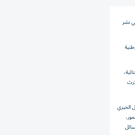
ي نشر
طنية
ائية،
لإرث
ل الخيري
مور،
سائل