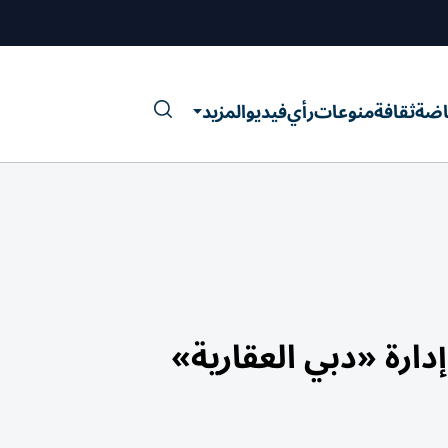
اضة
ثقافة
منوعات
رأي
فيديو
المزيد
رة «دبي العقارية»