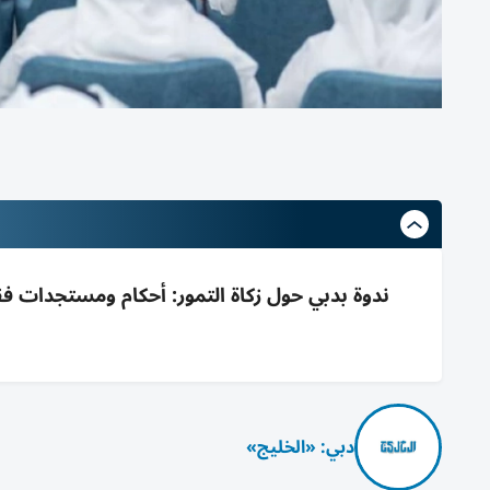
ندوة بدبي حول زكاة التمور: أحكام ومستجدات فقه
دبي: «الخليج»