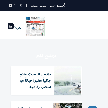
تسجيل الدخول
|
تسجيل حساب
دبي
--°
نرشح لكم
طقس السبت غائم
جزئياً مغبر أحياناً مع
سحب ركامية