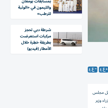
بمسابقات بومعان
والليمون في «الوثبة
للرطب»
شرطة دبي تحجز
مركبات استعرضت
بطريقة خطِرة خلال
الأمطار (فيديو)
كيل مجلس
اء وزير