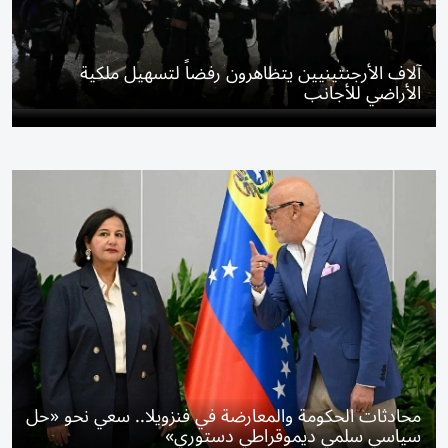
آلاف الأرجنتينيين يتظاهرون رفضاً لتسهيل ملكية
الأراضي للأجانب
محادثات الحكومة والمعارضة في فنزويلا.. سعي نحو «حل
سياسي سلمي ديموقراطي دستوري»