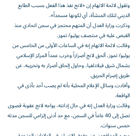
وتقول لائحة الاتهام إن «لانج نفذ هذا الفعل بسبب الطابع
الديني لتلك المنشأة، أي لكونها مسجداً».
وذكرت وزارة العدل أن المتهم محتجز في ​سجن اتحادي منذ
القبض عليه في منتصف يوليو/ ‌تموز.
وقالت لائحة الاتهام إنه في الساعات الأولى من الخامس من
يوليو/ تموز، ألحق لانج أضراراً ⁠وخرب عمداً المركز الإسلامي
بشمال شرق فيلادلفيا، وحاول إلحاق أضرار به وتخريبه، عن
طريق إضرام الحريق.
وأفادت ​وسائل الإعلام ‌المحلية بأنه لم يصب أحد بأذى ‌في
الواقعة.
وقالت وزارة العدل إنه في حال إدانته، يواجه لانج عقوبة قصوى
تصل إلى 40 عاماً في السجن، ‌مع حد أدنى ‌إلزامي للسجن مدته
⁠خمس سنوات.
ورصد المدافعون عن حقوق الإنسان في الولايات المتحدة