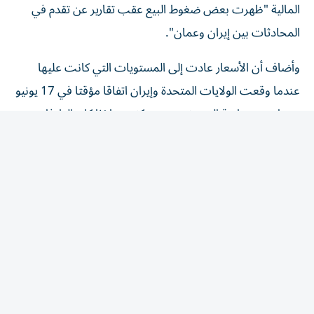
المحادثات بين إيران وعمان".
وأضاف أن الأسعار عادت ⁠إلى المستويات التي كانت عليها
عندما وقعت الولايات المتحدة وإيران اتفاقا مؤقتا في 17 يونيو
حزيران مع متابعة المستثمرين عن كثب ما إذا كان الطرفان
سيتمكنان من التوصل إلى اتفاق نهائي.
إنهاء الصراع
وقال مصدر إيراني كبير ومسؤولان من المنطقة لرويترز الأربعاء
إن اتفاقا مقترحا بين إيران وعمان، للمساعدة في إنهاء الصراع
بين الولايات المتحدة وإيران، سيمنح طهران السيطرة على
السفن التي ​تدخل الخليج عبر مضيق هرمز، وهو من شأنه أن
يكون أحد أكبر التنازلات المقدمة ‌لإيران حتى الآن.