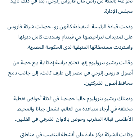
نحو 42 بالمئة من رأس مال فاروس إنرجي، بما ‌في ذلك تأييد
مجلس الإدارة.
وتحت قيادة الرئيسة التنفيذية كاثرين رو، حصلت شركة فاروس
على تمديدات لتراخيصها في ⁠فيتنام وسددت كامل ديونها
واستردت مستحقاتها المتبقية لدى الحكومة المصرية.
وقالت ريشيو بتروليوم إنها تعتزم دراسة إمكانية بيع حصة من
أصول ​فاروس إنرجي ‌في مصر إلى طرف ثالث، إلى جانب ‌دمج
محافظ أصول الشركتين.
وتمتلك ريشيو بتروليوم حاليا حصصا في ثلاثة أحواض نفطية
مختلفة في أرجاء متباعدة من العالم، تشمل جيانا ‌والمحيط
الأطلسي قبالة المغرب ‌وحوض بالاوان الشرقي في ⁠الفلبين.
وكانت الشركة تركز عادة على أنشطة ‌التنقيب في مناطق