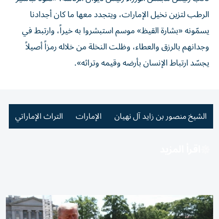
الرطب لتزين نخيل الإمارات، ويتجدد معها ما كان أجدادنا
يسمّونه «بشارة القيظ» موسم استبشروا به خيراً، وارتبط في
وجدانهم بالرزق والعطاء، وظلت النخلة من خلاله رمزاً أصيلاً
يجسّد ارتباط الإنسان بأرضه وقيمه وتراثه».
الشيخ منصور بن زايد آل نهيان
الإمارات
التراث الإماراتي
اقرأ المزيد