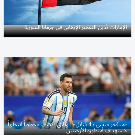
الإمارات تُدين التفجير الإرهابي في جرمانا السورية
«سأفجر ميسي بـ4 قنابل».. وثائق تكشف مخططاً انتحارياً
لاستهداف أسطورة الأرجنتين