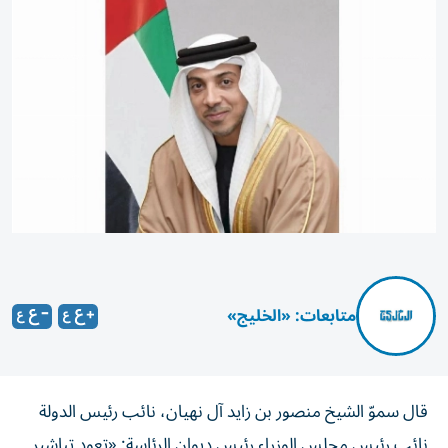
متابعات: «الخليج»
قال سموّ الشيخ منصور بن زايد آل نهيان، نائب رئيس الدولة
نائب رئيس مجلس الوزراء رئيس ديوان الرئاسة: «تعود تباشير