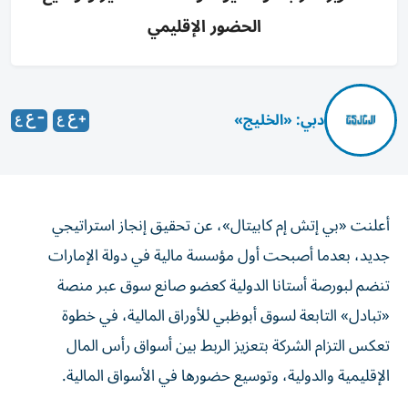
الحضور الإقليمي
دبي: «الخليج»
أعلنت «بي إتش إم كابيتال»، عن تحقيق إنجاز استراتيجي
جديد، بعدما أصبحت أول مؤسسة مالية في دولة الإمارات
تنضم لبورصة أستانا الدولية كعضو صانع سوق عبر منصة
«تبادل» التابعة لسوق أبوظبي للأوراق المالية، في خطوة
تعكس التزام الشركة بتعزيز الربط بين أسواق رأس المال
الإقليمية والدولية، وتوسيع حضورها في الأسواق المالية.
ويتيح هذا الإنجاز لـ «بي إتش إم كابيتال» تقديم خدمات صناعة