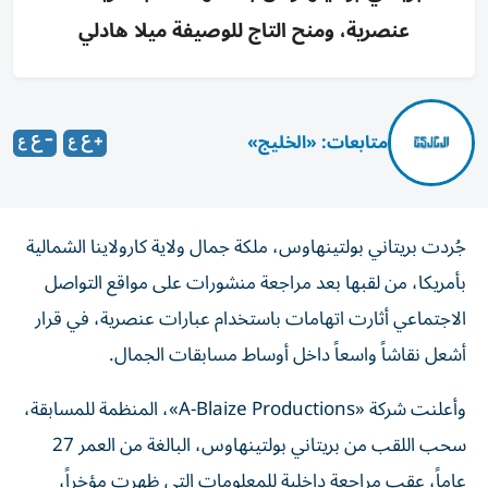
عنصرية، ومنح التاج للوصيفة ميلا هادلي
متابعات: «الخليج»
جُردت بريتاني بولتينهاوس، ملكة جمال ولاية كارولاينا الشمالية
بأمريكا، من لقبها بعد مراجعة منشورات على مواقع التواصل
الاجتماعي أثارت اتهامات باستخدام عبارات عنصرية، في قرار
أشعل نقاشاً واسعاً داخل أوساط مسابقات الجمال.
وأعلنت شركة «A-Blaize Productions»، المنظمة للمسابقة،
سحب اللقب من بريتاني بولتينهاوس، البالغة من العمر 27
عاماً، عقب مراجعة داخلية للمعلومات التي ظهرت مؤخراً،