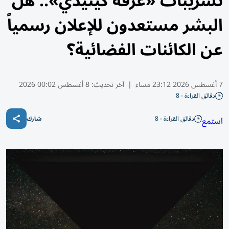
تسريبات «غرفة كينيدي».. هل
البشر مستعدون للإعلان رسمياً
عن الكائنات الفضائية؟
7 أغسطس 2026 23:12 مساء
|
آخر تحديث:
8 أغسطس 00:02 2026
دقائق القراءة - 8
دقائق القراءة - 8
استمع
شارك