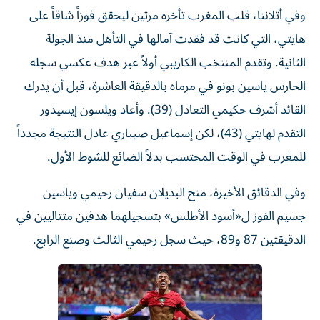
وفي أتلانتا، قلب المغرب تأخره مرتين ليحقق فوزاً شاقاً على
هايتي، التي كانت قد فقدت آمالها في التأهل منذ الجولة
الثانية. وتقدم المنتخب الكاريبي أولاً عبر هدف عكسي سجله
الحارس ياسين بونو في مرماه بالدقيقة العاشرة، قبل أن يدرك
القائد أشرف حكيمي التعادل (39). وأعاد ويلسون إيسيدور
التقدم لهايتي (43)، لكن إسماعيل صيباري عادل النتيجة مجدداً
للمغرب في الوقت المحتسب بدلاً الضائع للشوط الأول.
وفي الدقائق الأخيرة، منح البديلان سفيان رحيمي وياسين
جسيم الفوز ل«أسود الأطلس» بتسجيلهما هدفين متتاليين في
الدقيقتين 87 و89، حيث سجل رحيمي الثالث وصنع الرابع.