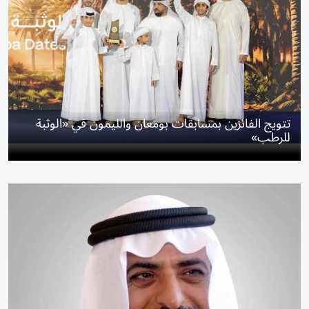
تتويج الفائزين بمسابقات بومعان والليمون في «الوثبة
للرطب»