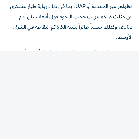
الظواهر غير المحددة أو UAP، بما في ذلك رواية طيار عسكري
عن مثلث ضخم غريب حجب النجوم فوق أفغانستان عام
2002، وكذلك جسماً طائراً يشبه الكرة تم التقاطه في الشرق
الأوسط.
وتتضمن الملفات الجديدة البالغ عددها 41 ملفاً، مزيجاً من
الوثائق والصور ومقاطع الفيديو، والتي تأتي من سجلات
البنتاغون، ومكتب التحقيقات الفيدرالي (FBI)، ووكالة
المخابرات المركزية (CIA)، ووزارة الخارجية، والمكتب التنفيذي
للرئيس، حيث يعود أقدمها إلى عام 1948 وأحدثها العام الجاري
2026، فيما يمثل هذا الإفصاح الإصدار الخامس بموجب أمر
تنفيذي وقعه الرئيس دونالد ترامب في يناير/ كانون الثاني،
يوجه الجيش والوكالات الأخرى لكشف المزيد من الوثائق
المتعلقة بالأجسام الطائرة المجهولة.