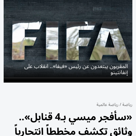
المقربون يبتعدون عن رئيس «فيفا».. انقلاب على
إنفانتينو
رياضة
/
رياضة عالمية
«سأفجر ميسي بـ4 قنابل»..
وثائق تكشف مخططاً انتحارياً