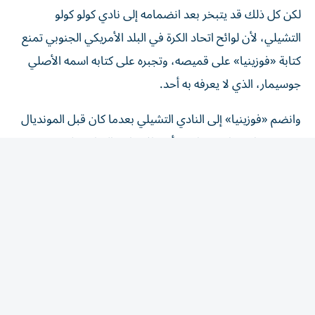
لكن كل ذلك قد يتبخر بعد انضمامه إلى نادي كولو كولو
التشيلي، لأن لوائح اتحاد الكرة في البلد الأمريكي الجنوبي تمنع
كتابة «فوزينيا» على قميصه، وتجبره على كتابه اسمه الأصلي
جوسيمار، الذي لا يعرفه به أحد.
وانضم «فوزينيا» إلى النادي التشيلي بعدما كان قبل المونديال
من دون ناد، وبات يتقاضى أضعاف راتبه السابق، لكن رغم
ذلك لن يكون الحارس سعيداً لأنه سيتخلى عن الاسم الذي عرفه
به العالم.
وتنص لائحة الاتحاد التشيلي على التالي: «للهوية الشخصية
للاعبين، يجب ختم اسم العائلة من جهة الأب و/أو الأم على
الجزء العلوي من ظهر القميص، بحيث يمكن إضافة حرف
الاسم الأول. لن يُسمح باستخدام الألقاب أو الأسماء