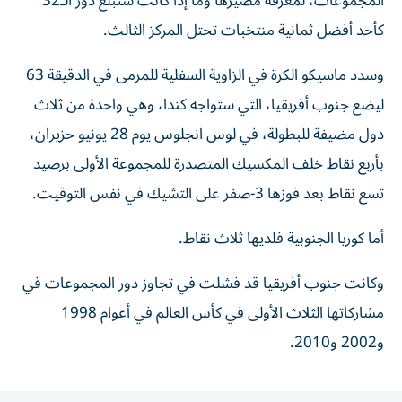
المجموعات، لمعرفة مصيرها وما إذا كانت ستبلغ دور الـ32
كأحد أفضل ثمانية منتخبات تحتل المركز الثالث.
وسدد ماسيكو الكرة ​في الزاوية السفلية للمرمى ‌في الدقيقة 63
ليضع جنوب أفريقيا، التي ستواجه كندا، وهي ⁠واحدة من ثلاث
دول مضيفة للبطولة، في لوس انجلوس يوم 28 يونيو ​حزيران،
‌بأربع نقاط خلف المكسيك المتصدرة ‌للمجموعة الأولى برصيد
تسع نقاط بعد فوزها 3-صفر على التشيك في ‌نفس التوقيت.
أما ‌كوريا الجنوبية ⁠فلديها ثلاث نقاط.
وكانت جنوب ‌أفريقيا قد فشلت في تجاوز دور المجموعات في
مشاركاتها ⁠الثلاث الأولى ​في كأس العالم في أعوام 1998
و2002 و2010.