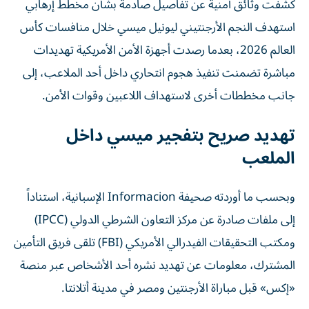
كشفت وثائق أمنية عن تفاصيل صادمة بشأن مخطط إرهابي
استهدف النجم الأرجنتيني ليونيل ميسي خلال منافسات كأس
العالم 2026، بعدما رصدت أجهزة الأمن الأمريكية تهديدات
مباشرة تضمنت تنفيذ هجوم انتحاري داخل أحد الملاعب، إلى
جانب مخططات أخرى لاستهداف اللاعبين وقوات الأمن.
تهديد صريح بتفجير ميسي داخل
الملعب
وبحسب ما أوردته صحيفة Informacion الإسبانية، استناداً
إلى ملفات صادرة عن مركز التعاون الشرطي الدولي (IPCC)
ومكتب التحقيقات الفيدرالي الأمريكي (FBI) تلقى فريق التأمين
المشترك، معلومات عن تهديد نشره أحد الأشخاص عبر منصة
«إكس» قبل مباراة الأرجنتين ومصر في مدينة أتلانتا.