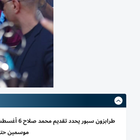
موسمين حتى 2028 براتب 17م€ ور