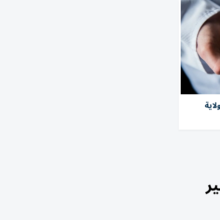
صابة بفطر خطِر في 27 ولاية
ر