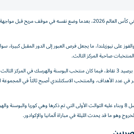
بات منتخب مصر على بعد خطوة من التأهل إلى دور الـ32 في كأس العالم 2026، بعدما وضع نفسه في موقف مريح 
 بلجيكا والفوز على نيوزيلندا، ما يجعل فرص العبور إلى الدور المقبل كبيرة، سوا
لمنتخبات صاحبة المركز الثالث.
وتحدد المركز الثالث في المجموعة الأولى وهو منتخب كوريا برصيد 3 نقاط، فيما كان منتخب البوسنة والهرسك في المركز الثالث
قل من منتخب مصر في عدد الأهداف، والمنتخب الاسكتلندي أصبح ثالثاً في المجموعة ال
وبحسب نظام البطولة سيتم خروج أقل 4 ثوالث وصعود أفضل 8 وبناء عليه الثوالث الأولى التي تم ذكرها وهي كوريا والبوسنة
ج وهو ما قد يحدث الليلة في مباراة ألمانيا والإكوادور.
مصريين