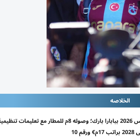
الخلاصه
طرابزون سبور يحدد تقديم محمد صلاح 6 أغسطس 2026 ببابارا بارك؛ وصوله 8م للمطار مع تع
قم 10