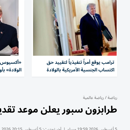
ترامب يوقع أمراً تنفيذياً لتقييد حق
«أكسيوس»:
اكتساب الجنسية الأمريكية بالولادة
الولادة» بأ
رياضة
/
رياضة عالمية
طرابزون سبور يعلن موعد تقديم
5 أغسطس 2026 19:59 مساء
|
آخر تحديث:
5 أغسطس 20:15 2026