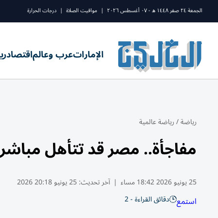
الجمعة ٢٤ صفر ١٤٤٨ ه - ٠٧ أغسطس ٢٠٢٦
|
مواقيت الصلاة
|
درجات الحرارة
الإمارات
عرب وعالم
اقتصاد
ري
رياضة
/
رياضة عالمية
مفاجأة.. مصر قد تتأهل مباشرة الليلة للدور ا
25 يونيو 2026 18:42 مساء
|
آخر تحديث:
25 يونيو 20:18 2026
دقائق القراءة - 2
استمع