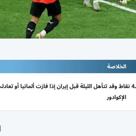
الخلاصة
مصر تقترب من تأهل دور الـ32 بمونديال 2026 بـ4 نقاط وقد تتأهل الليلة قبل إيران إذا فازت ألمانيا أو ت
الإكوادور