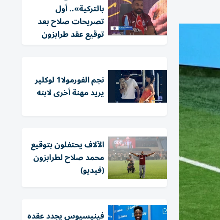
بالتركية».. أول
تصريحات صلاح بعد
توقيع عقد طرابزون
نجم الفورمولا1 لوكلير
يريد مهنة أخرى لابنه
الآلاف يحتفلون بتوقيع
محمد صلاح لطرابزون
(فيديو)
فينيسيوس يجدد عقده