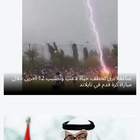
صاعقة برق تخطف حياة لاعب وتُصيب 12 آخرين خلال
مباراة كرة قدم في تايلاند