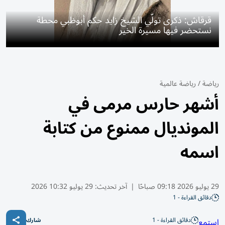
قرقاش: ذكرى تولّي الشيخ زايد حكم أبوظبي محطة
نستحضر فيها مسيرة الخير
رياضة
/
رياضة عالمية
أشهر حارس مرمى في
المونديال ممنوع من كتابة
اسمه
29 يوليو 2026 09:18 صباحًا
|
آخر تحديث:
29 يوليو 10:32 2026
دقائق القراءة - 1
دقائق القراءة - 1
استمع
شارك