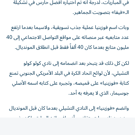
في المباريات، لدرجة أنه تم اختياره أفضل حارس في تشكيلة
الـ«فيفا» بتصويت الجماهير.
وبات اسم فوزينيا عملية جذب تسويقية، ولاسيما بعدما ارتفع
عدد متابعيه عبر منصاته على مواقع التواصل الاجتماعي إلى 40
مليون متابع بعدما كان 40 ألفاً فقط قبل انطلاق المونديال.
لكن كل ذلك قد يتبخر بعد انضمامه إلى نادي كولو كولو
التشيلي، لأن لوائح اتحاد الكرة في البلد الأمريكي الجنوبي تمنع
كتابة «فوزينيا» على قميصه، وتجبره على كتابه اسمه الأصلي
جوسيمار، الذي لا يعرفه به أحد.
وانضم «فوزينيا» إلى النادي التشيلي بعدما كان قبل المونديال
من دون ناد، وبات يتقاضى أضعاف راتبه السابق، لكن رغم
ذلك لن يكون الحارس سعيداً لأنه سيتخلى عن الاسم الذي عرفه