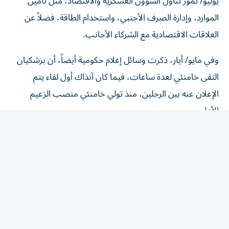
الموارد، وإدارة الصرف الأجنبي، واستخدام الطاقة، ‌فضلاً عن
العلاقات الاقتصادية مع الشركاء الأجانب.
وفي مايو/ أيار، ذكرت وسائل إعلام حكومية أيضاً، أن بزشكيان
التقى خامنئي لعدة ⁠ساعات، فيما كان آنذاك أول لقاء يتم
الإعلان عنه بين الرجلين، منذ تولي خامنئي منصب الزعيم
الأعلى.
وأفادت التقارير بأن خامنئي لحقت ‌به إصابات خطرة في الهجوم
الذي وقع في 28 فبراير ‌/ شباط، وأودى بحياة والده علي
خامنئي في اليوم الأول من الحرب الأمريكية الإسرائيلية على
إيران.
وكان مجتبى يتجنب الظهور العلني قبل ‌أن يصبح ‌المرشد
الإيراني. وقال قاسم قريشي نائب ⁠قائد قوات الباسيج، إن