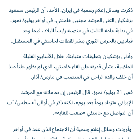
ذكرت وسائل إعلام رسمية في إيران، الأحد، أن الرئيس مسعود
بزشكيان التقى المرشد مجتبى خامنئي، في أواخر يوليو/ تموز،
في بداية عامه الثالث في ⁠منصبه رئيساً للبلاد، فيما وعد
قياديين بالحرس الثوري بنشر ‌لقطات لخامنئي في المستقبل.
وأدلى بزشكيان بتعليقات متباينة، خلال الأسابيع القليلة
الماضية، بشأن قدرته على لقاء خامنئي، الذي لم يظهر علناً ‌منذ
أن خلف والده الراحل في المنصب في مارس/ آذار.
ففي ⁠21 يوليو/ تموز، قال الرئيس إن تعاملاته مع المرشد
الإيراني «تزداد يوماً بعد يوم»، لكنه ذكر في أوائل أغسطس/ آب
أن التواصل مع خامنئي «صعب للغاية».
وأوردت وسائل إعلام رسمية أن الاجتماع الذي عقد في أواخر
يوليو/ تموز تناول الشؤون العسكرية والاقتصاد، مثل تأمين