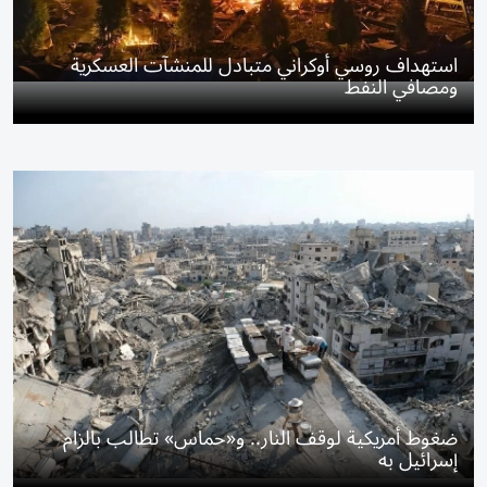
استهداف روسي أوكراني متبادل للمنشآت العسكرية
ومصافي النفط
ضغوط أمريكية لوقف النار.. و«حماس» تطالب بالزام
إسرائيل به