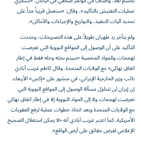
تحسم بعد.‬ وأضاف في مؤتمر صحفي في اليابان: «ستجري
عمليات التفتيش بالتأكيد». وقال: «سنعمل قريباً جداً على
تحديد آليات التنفيذ، والتواريخ والإجراءات والأماكن».‬
ولم يتأخر رد طهران طويلاً على هذه التصريحات، وجددت
التأكيد على أن الوصول إلى المواقع النووية التي تعرضت
لهجمات وللمواد المخصبة «سيتم بحثه وحله فقط في إطار
اتفاق نهائي» مع الولايات المتحدة. وقال كاظم غريب آبادي
نائب وزير الخارجية الإيراني، في منشور على «إكس» الأربعاء،
إن إيران لن تتناول مسألة الوصول إلى المواقع النووية التي
تعرضت لهجمات ولا إلى المواد النووية إلا في إطار اتفاق نهائي
مع الولايات المتحدة وبعد اتخاذ خطوات عملية لرفع العقوبات
الأمريكية.‬ كما اعتبر غريب آبادي أنه «لا يمكن استغلال الضجيج
الإعلامي لفرض حقائق على أرض الواقع».‬