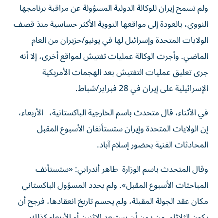
ولم تسمح إيران للوكالة الدولية المسؤولة عن مراقبة برنامجها
النووي، بالعودة إلى مواقعها النووية الأكثر حساسية منذ قصف
الولايات المتحدة وإسرائيل لها في يونيو/حزيران من العام
الماضي. وأجرت الوكالة عمليات تفتيش لمواقع أخرى، إلا أنه
جرى تعليق عمليات التفتيش بعد الهجمات الأمريكية
الإسرائيلية ‌على إيران في 28 فبراير/شباط.
في الأثناء، قال متحدث باسم الخارجية الباكستانية، الأربعاء،
إن الولايات المتحدة وإيران ستستأنفان الأسبوع المقبل
المحادثات الفنية بحضور إسلام آباد.
وقال المتحدث باسم الوزارة طاهر أندرابي: «ستستأنف
المباحثات الأسبوع المقبل». ولم يحدد المسؤول الباكستاني
مكان عقد الجولة المقبلة، ولم يحسم تاريخ انعقادها، فرجح أن
يكون الثلاثاء، من دون أن يستبعد الاثنين أو الأربعاء كذلك.