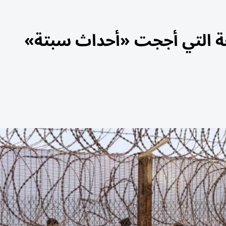
ئعة التي أججت «أحداث سبتة»