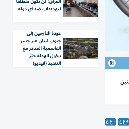
العراق: لن نكون منطلقاً
لتهديدات ضد أي دولة
عودة النازحين إلى
جنوب لبنان عبر جسر
القاسمية المدمّر مع
دخول الهدنة حيّز
التنفيذ (فيديو)
نين