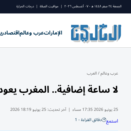
الجمعة ٢٤ صفر ١٤٤٨ ه - ٠٧ أغسطس ٢٠٢٦
|
مواقيت الصلاة
|
درجات الحرارة
الإمارات
عرب وعالم
اقتصاد
ري
عرب وعالم
/
العرب
لا ساعة إضافية.. المغرب يعو
25 يونيو 2026 17:35 مساء
|
آخر تحديث:
25 يونيو 18:19 2026
دقائق القراءة - 1
استمع