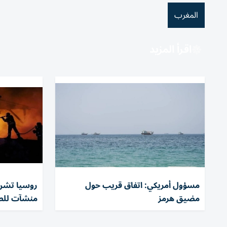
المغرب
اقرأ المزيد
مسؤول أمريكي: اتفاق قريب حول
مضيق هرمز
منشآت للطا