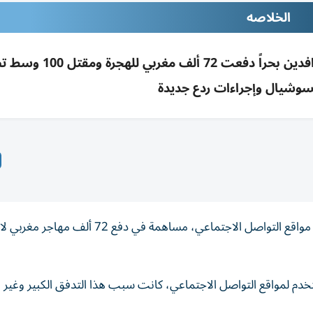
الخلاصه
شائعة فتح حدود سبتة بعد حكم قضائي حول الوافدين بحراً دفعت
سوشيال وإجراءات ردع جديدة
انتشرت شائعة فتح الحدود نحو سبتة كالنار في الهشيم على مواقع التواصل الاجتماعي، مساهمة في دفع 
 حملة التضليل التي طالت 11 مليون مستخدم لمواقع التواصل الاجتماعي، كانت سبب هذا التدفق الكبير 