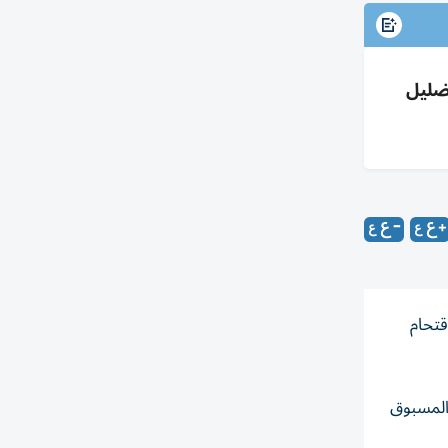
 72 ألف مغربي للهجرة ومقتل 100 وسط تضليل
72 ألف مهاجر مغربي لاقتحام
وغير المسبوق