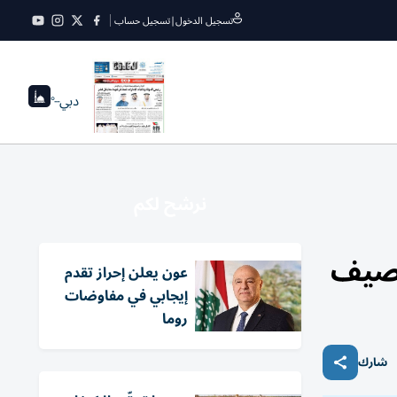
تسجيل الدخول
|
تسجيل حساب
دبي
--°
نرشح لكم
لصيف
عون يعلن إحراز تقدم
إيجابي في مفاوضات
روما
شارك