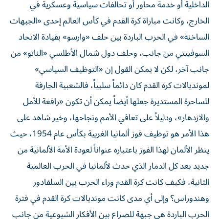
الداخلية أو خدمة محاور أو تحالفات سياسية وعسكرية في
الخارج، وكانت مباراة كرة القدم في كأس العالم إحدى «الجبهات
الساخنة» في الحرب الباردة بين حلف «وارسو» بقيادة الاتحاد
السوفييتي من جانب، وحلف دول شمال الأطلسي «الناتو» من
جانب آخر، لكن لا يمكن القول إن «التوظيف السياسي»
لمونديالات كرة القدم كان دائماً سلبياً، فالشعبية الجارفة
للساحرة المستديرة جعلها أيضاً يمكن أن تكون «رافعة للأمل
والازدهار»، ودليلاً على تعافي الأمم ونجاحها، وخير شاهد على
هذا الأمر هو توظيف فوز ألمانيا الغربية بكأس عام 1954، حيث
ينظر الألمان لهذا الفوز باعتباره عنواناً لعودة الأمة الألمانية من
جديد بعد كل الدمار الذي حدث لألمانيا في الحرب العالمية
الثانية، فكيف كانت كرة القدم وراء الحرب بين السلفادور
وهندوراس؟ وإلى أي مدى كانت مونديالات كرة القدم في فترة
الحرب الباردة هي جبهة للصراع بين الأفكار الشيوعية من جانب