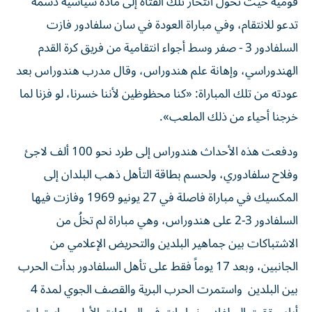
قومية حيث تحول انتحار تلك الفتاة إلى مادة سياسية دسمه
تدعو للانتقام، وفي مباراة العودة في سان سلفادور فازت
السلفادور 3 - صفر وسط أجواء انتقامية من فريق كرة القدم
الهندوراسي، وإهانة علم هندوراس، وقال مدرب هندوراس بعد
عودته من تلك المباراة: «كنا محظوظين لأننا خسرنا، لو فزنا لما
خرجنا أحياء من ذلك الملعب».
ودفعت هذه الأحداث هندوراس إلى طرد نحو 100 ألف لاجئ
وفلاح سلفادوري، ولحسم بطاقة التأهل ذهب البلدان إلى
المكسيك في مباراة فاصلة في 27 يونيو 1969 وفازت فيها
السلفادور 3-2 على هندوراس، وهي مباراة لم تخلُ من
الاشتباكات بين جماهير البلدين والتحريض الإعلامي من
الجانبين، وبعد 17 يوماً فقط على تأهل السلفادور بدأت الحرب
بين البلدين واستمرت الحرب البرية والقصف الجوي لمدة 4