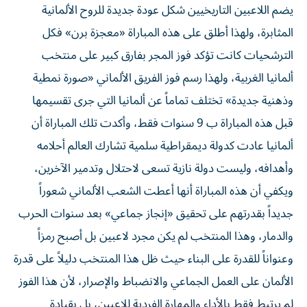
يضم اللاعبين التاريخيين شكل عودة جديدة للروح الألمانية
المثابرة، ولهذا أطلق على هذه المباراة «معجزة برن» فكل
الترشحيات كانت تؤكد فوز المجر بفارق كبير على منتخب
ألمانيا الغربية، ولهذا رسم فوز الفريق الألماني «صورة نمطية
وذهنية جديدة» تختلف تماماً عن ألمانيا التي جرى تقسيمها
قبل هذه المباراة ب 9 سنوات فقط، وأكدت تلك المباراة أن
ألمانيا عادت كدولة ديمقراطية سلمية تشارك العالم أحلامه
وأهدافه، وليست دولة نازية تسعى لاحتلال وتدمير الآخرين،
ويكفي أن هذه المباراة أنها أعطت الشعب الألماني شعوراً
جديداً بقدرتهم على تحقيق «إنجاز جماعي» بعد سنوات الحرب
والدمار، وهذا المنتخب لم يكن مجرد لاعبين بل أصبح رمزاً
وعنواناً للقدرة على البناء حيث ظل هذا المنتخب دليلاً على قدرة
الألمان على العمل الجماعي والانضباط والإصرار، لأن هذا الفوز
لم يرتبط فقط بالأداء والمهارة الفردية للاعبين، بل بقيادة