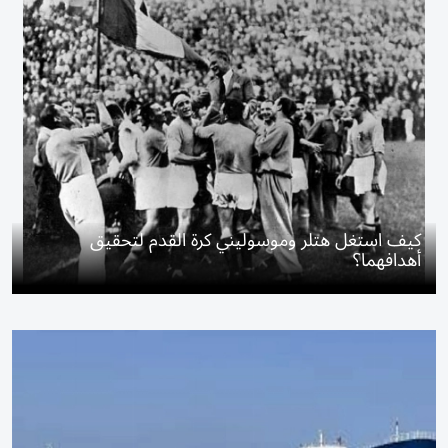
كيف استغل هتلر وموسوليني كرة القدم لتحقيق
أهدافهما؟