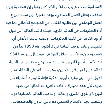
الأسطورة سيب هيربرجر، الأمر الذي كان يقول إن «معجزة برن»
تحققت بفعل العمل الجماعي، وبعد معجزة برن سادت روح
العمل الجماعي بين غالبية الفئات في المجتمع الألماني بما فيه
أداء الحكومات في ألمانيا الغربية حيث كانت ألمانيا أقل دول
أوروبا الغربية في تغيير الحكومات، ويعتبر غالبية الألمان أن
التمهيد لإعادة توحيد ألمانيا في 3 أكتوبر عام 1990 بدأ من
«معجزة برن»، لأن من خلال الفوز في مونديال سويسرا 1954
أكد الألمان أنهم قادرون على تقديم نموذج مختلف عن النازية
القائم على قهر وقتل الآخرين، وهو ما ساعد في النهاية لتقبل
الدول في شرق وغرب أوروبا بفكرة «إعادة توحيد ألمانيا» من
جديد، لأن هذه المباراة «أعادت تعريف» ألمانيا من جديد
لأوروبا والقوى الكبرى والعالم، وقدمت ألمانيا باعتبارها دولة
وشعب يريد الاندماج السلمي مع باقي الدول والمجتمعات،