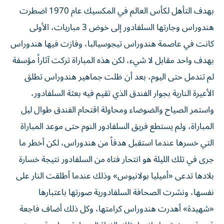
بهدف التأهل لكأس العالم في المكسيك عام 1970 اضطرت
هندوراس وجارتها السلفادور إلى خوض 3 مباريات، الأولى
كانت في عاصمة هندوراس تيجوسيالبا، وفازت فيها هندوراس
بهدف واحد مقابل لا شيء، لكن هذه المباراة تركت آثاراً مؤسفة
لم تندمل حتى اليوم، بعد أن ظلت جماهير هندوراس تطلق
الأعيرة النارية بجوار الفندق الذي تقيم فيه بعثة السلفادور،
واستمر الصياح والضوضاء ومحاولة اقتحام الفندق طوال ليل
المباراة، ولم يستطع فريق السلفادور النوم حتى موعد المباراة
التي خسرها عندما استقبل هدفاً من هندوراس، لكن أخطر ما
جرى في تلك الليلة هو انتحار فتاه من السلفادور نتيجة خسارة
بلادها تدعى «أميليا بولانيوس» وذلك عندما أطلقت النار على
نفسها، ونشرت الصحافة السلفادورية صورتها باعتبارها
«شهيدة» أهدرت هندوراس كرامتها، وكل ذلك أضاف فاجعة