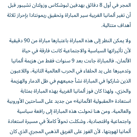
المجر في أول 8 دقائق بهدفين لبوشكاس وزولتان تشيبور قبل
أن تغير ألمانيا الغربية سير المباراة وتحقيق ريمونتادا بإحراز ثلاثة
أهداف متتالية.
ولا يمكن النظر إلى هذه المباراة باعتبارها مباراة من 90 دقيقية
لأن تأثيراتها السياسية والاجتماعية كانت فارقة في حياة
الألمان، فالمباراة جاءت بعد 9 سنوات فقط من هزيمة ألمانيا
وتدميرها على يد الحلفاء في الحرب العالمية الثانية، واللاعبون
الذين شاركوا في المباراة نشأ جميعهم في ظل الدمار والهزيمة
والخزي، ولهذا كان فوز ألمانيا الغربية بهذه المباراة بمثابة
استعادة «المقبولية الألمانية» من جديد على الساحتين الأوروبية
والعالمية، ومن هنا تحولت هذه المباراة إلى رافعة سياسية
واجتماعية واقتصادية، وشكلت تحولاً كاملاً في مسيرة استعادة
ألمانيا لهويتها، لأن الفوز على الفريق الذهبي المجري الذي كان