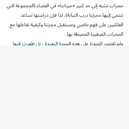
مجرات تشبه إلى حد كبير «جيراننا» في الفضاء (المجموعة التي
تنتمي إليها مجرتنا درب التبانة)، لذا فإن دراستها تساعد
الفلكيين على فهم ماضي ومستقبل مجرتنا وكيفية تفاعلها مع
المجرات الصغيرة المحيطة بها.
ولم تقتصر الصورة على هذه المجرة البعيدة ، بل ظهرت فيها
أيضاً نجوم قريبة من مجرتنا بدت كنقاط مضيئة في المقدمة،
ومجرات أخرى بعيدة جداً في الخلفية، مما منحنا مشهداً عميقاً
يوضح مدى اتساع هذا الكون الذي نعيش فيه.
المقالة التالية