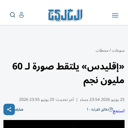
منوعات
/
محطات
«إقليدس» يلتقط صورة لـ 60
مليون نجم
25 يونيو 2026 23:54 مساء
|
آخر تحديث:
25 يونيو 23:55 2026
دقائق القراءة - 1
استمع
شارك