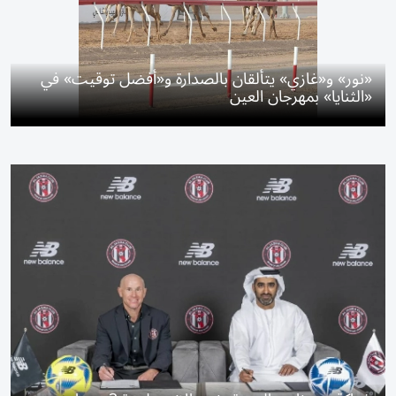
«نور» و«غازي» يتألقان بالصدارة و«أفضل توقيت» في
«الثنايا» بمهرجان العين