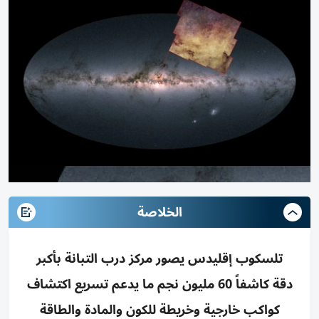
الخلاصة
تلسكوب إقليدس يصور مركز درب التبانة بأكبر
دقة كاشفاً 60 مليون نجم ما يدعم تسريع اكتشاف
كواكب خارجية وخريطة للكون والمادة والطاقة