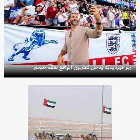
ريو فيرديناند يدخل تلفزيون الواقع بعقد ضخم