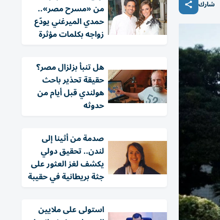
شارك
من «مسرح مصر»..
حمدي الميرغني يودّع
زواجه بكلمات مؤثرة
هل تنبأ بزلزال مصر؟
حقيقة تحذير باحث
هولندي قبل أيام من
حدوثه
صدمة من أثينا إلى
لندن.. تحقيق دولي
يكشف لغز العثور على
جثة بريطانية في حقيبة
استولى على ملايين