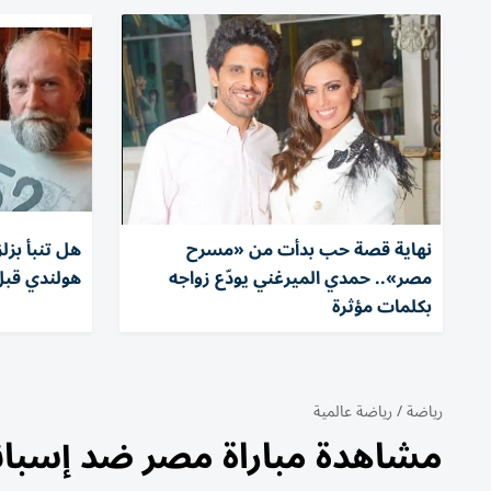
نهاية قصة حب بدأت من «مسرح
هل تنبأ بز
مصر».. حمدي الميرغني يودّع زواجه
هولندي قبل
بكلمات مؤثرة
رياضة
/
رياضة عالمية
مشاهدة مباراة مصر ضد إسبان