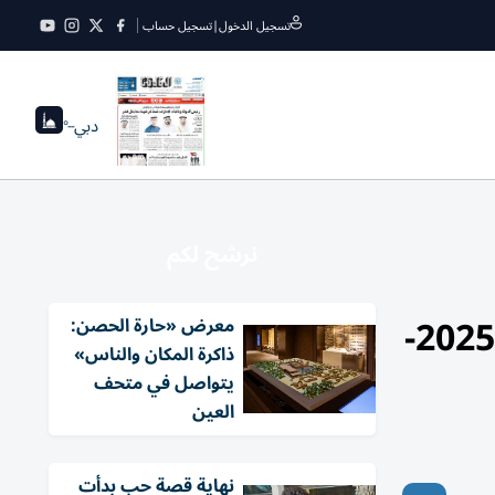
تسجيل الدخول
|
تسجيل حساب
دبي
--°
نرشح لكم
مصر.. إعلان نتيجة امتحانات «أبناؤنا في الخارج» للعام الدراسي 2025-
معرض «حارة الحصن:
ذاكرة المكان والناس»
يتواصل في متحف
العين
نهاية قصة حب بدأت