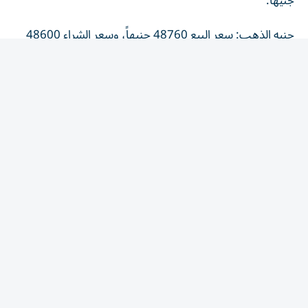
جنيه الذهب: سعر البيع 48760 جنيهاً، وسعر الشراء 48600
جنيه.
أونصة الذهب: أصبح سعرها 4341 دولاراً للبيع (216,355
جنيهاً) وللشراء 4340.5 دولاراً (215,871 جنيهاً).
هبوط الذهب العالمي يضغط على
السوق المصري
شهدت الأسواق العالمية انخفاضاً حاداً في أسعار الذهب بعد
التطورات الجيوسياسية في المنطقة، ما دفع أونصة الذهب إلى
أدنى مستوياتها منذ منتصف يناير 2026.
ورغم استمرار التراجع السعري، بدأت مؤشرات الطلب المحلي
في التحسن تدريجياً خلال الأيام الأخيرة، مع اتجاه بعض